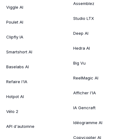
Assemblez
Viggle AI
Studio LTX
Poulet AI
Deep AI
Clipfly IA
Hedra AI
Smartshort AI
Big Vu
Baselabs AI
ReelMagic AI
Refaire l'IA
Afficher l'IA
Hotpot AI
IA Gencraft
Vélo 2
Idéogramme AI
API d'automne
Copycopter AI