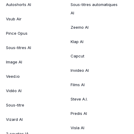
Autoshorts AI
Sous-titres automatiques
AI
Vsub Air
Zeemo AI
Pince Opus
Klap AI
Sous-titres AI
Capcut
Image AI
Invideo AI
Veed.io
Films AI
Vidéo AI
Steve A.I.
Sous-titre
Predis AI
Vizard AI
Visla AI
2 courtes IA