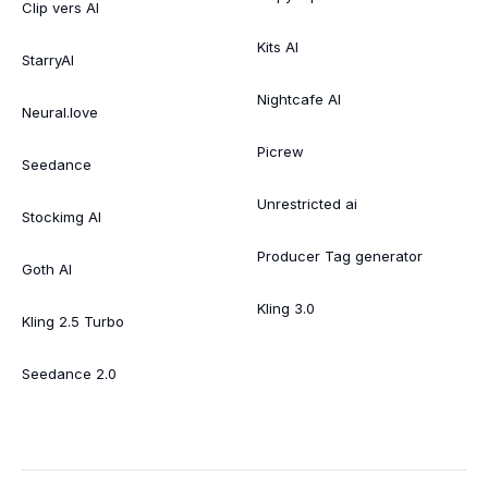
Clip vers AI
Kits AI
StarryAI
Nightcafe AI
Neural.love
Picrew
Seedance
Unrestricted ai
Stockimg AI
Producer Tag generator
Goth AI
Kling 3.0
Kling 2.5 Turbo
Seedance 2.0