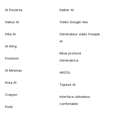
IA Pixverse
Kaiber AI
Hailuo AI
Vidéo Google Veo
Pika AI
Générateur vidéo Freepik
AI
IA Kling
Rêve profond
Powtoon
Génératrice
IA Minimax
AKOOL
Krea AI
Topaze AI
Craiyon
Interface utilisateur
confortable
PixAI