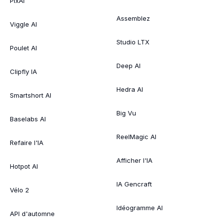
PixAI
Assemblez
Viggle AI
Studio LTX
Poulet AI
Deep AI
Clipfly IA
Hedra AI
Smartshort AI
Big Vu
Baselabs AI
ReelMagic AI
Refaire l'IA
Afficher l'IA
Hotpot AI
IA Gencraft
Vélo 2
Idéogramme AI
API d'automne