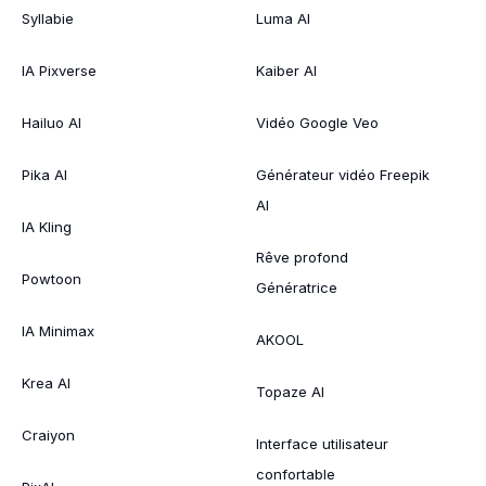
Syllabie
Luma AI
IA Pixverse
Kaiber AI
Hailuo AI
Vidéo Google Veo
Pika AI
Générateur vidéo Freepik
AI
IA Kling
Rêve profond
Powtoon
Génératrice
IA Minimax
AKOOL
Krea AI
Topaze AI
Craiyon
Interface utilisateur
confortable