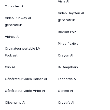
Visla AI
2 courtes IA
Vidéo HeyGen AI
Vidéo Runway AI
générateur
générateur
Réviser l'API
Vidnoz AI
Pince flexible
Ordinateur portable LM
Podcast
Crayon AI
Qlip AI
IA DeepBrain
Générateur vidéo Haiper AI
Leonardo AI
Générateur vidéo Virbo AI
Genmo AI
Clipchamp AI
Creatify AI