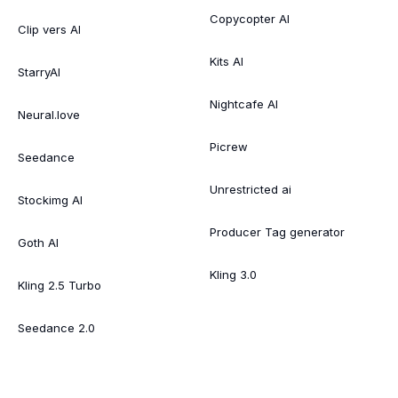
Copycopter AI
Clip vers AI
Kits AI
StarryAI
Nightcafe AI
Neural.love
Picrew
Seedance
Unrestricted ai
Stockimg AI
Producer Tag generator
Goth AI
Kling 3.0
Kling 2.5 Turbo
Seedance 2.0