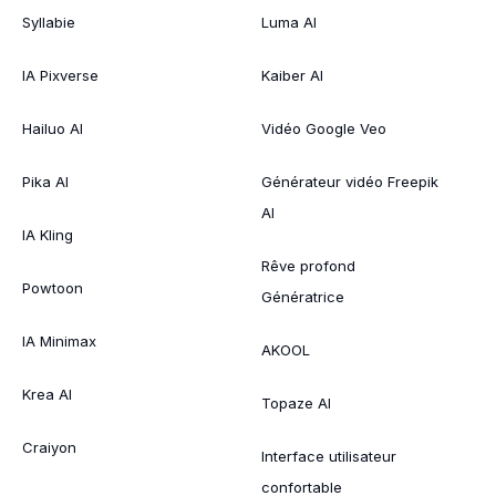
Syllabie
Luma AI
IA Pixverse
Kaiber AI
Hailuo AI
Vidéo Google Veo
Pika AI
Générateur vidéo Freepik
AI
IA Kling
Rêve profond
Powtoon
Génératrice
IA Minimax
AKOOL
Krea AI
Topaze AI
Craiyon
Interface utilisateur
confortable