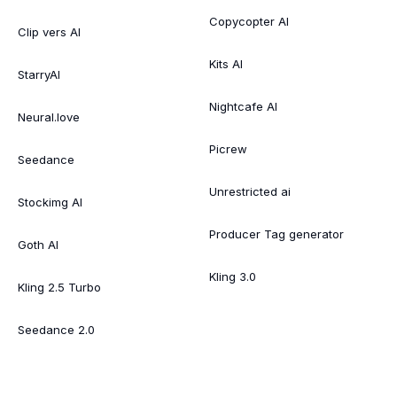
Copycopter AI
Clip vers AI
Kits AI
StarryAI
Nightcafe AI
Neural.love
Picrew
Seedance
Unrestricted ai
Stockimg AI
Producer Tag generator
Goth AI
Kling 3.0
Kling 2.5 Turbo
Seedance 2.0