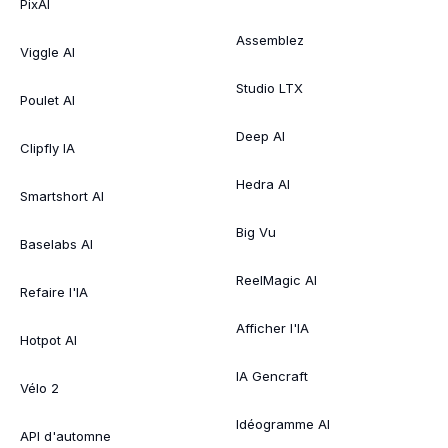
PixAI
Assemblez
Viggle AI
Studio LTX
Poulet AI
Deep AI
Clipfly IA
Hedra AI
Smartshort AI
Big Vu
Baselabs AI
ReelMagic AI
Refaire l'IA
Afficher l'IA
Hotpot AI
IA Gencraft
Vélo 2
Idéogramme AI
API d'automne