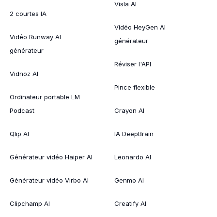
Visla AI
2 courtes IA
Vidéo HeyGen AI
Vidéo Runway AI
générateur
générateur
Réviser l'API
Vidnoz AI
Pince flexible
Ordinateur portable LM
Podcast
Crayon AI
Qlip AI
IA DeepBrain
Générateur vidéo Haiper AI
Leonardo AI
Générateur vidéo Virbo AI
Genmo AI
Clipchamp AI
Creatify AI