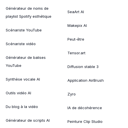
Générateur de noms de
SeaArt AI
playlist Spotify esthétique
Makepix AI
Scénariste YouTube
Peut-être
Scénariste vidéo
Tensor.art
Générateur de balises
YouTube
Diffusion stable 3
Synthèse vocale AI
Application AirBrush
Outils vidéo AI
Zyro
Du blog à la vidéo
IA de décohérence
Générateur de scripts AI
Peinture Clip Studio