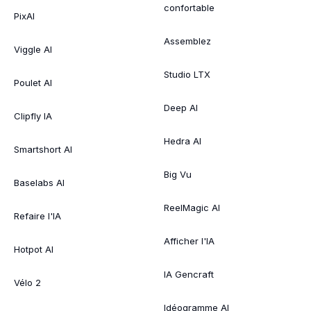
confortable
PixAI
Assemblez
Viggle AI
Studio LTX
Poulet AI
Deep AI
Clipfly IA
Hedra AI
Smartshort AI
Big Vu
Baselabs AI
ReelMagic AI
Refaire l'IA
Afficher l'IA
Hotpot AI
IA Gencraft
Vélo 2
Idéogramme AI