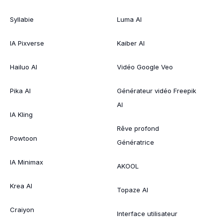
Syllabie
Luma AI
IA Pixverse
Kaiber AI
Hailuo AI
Vidéo Google Veo
Pika AI
Générateur vidéo Freepik
AI
IA Kling
Rêve profond
Powtoon
Génératrice
IA Minimax
AKOOL
Krea AI
Topaze AI
Craiyon
Interface utilisateur