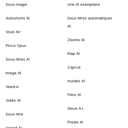
Sous-magie
Une IA exemplaire
Autoshorts AI
Sous-titres automatiques
AI
Vsub Air
Zeemo AI
Pince Opus
Klap AI
Sous-titres AI
Capcut
Image AI
Invideo AI
Veed.io
Films AI
Vidéo AI
Steve A.I.
Sous-titre
Predis AI
Vizard AI