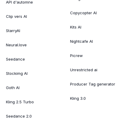
API d'automne
Copycopter AI
Clip vers AI
Kits AI
StarryAI
Nightcafe AI
Neural.love
Picrew
Seedance
Unrestricted ai
Stockimg AI
Producer Tag generator
Goth AI
Kling 3.0
Kling 2.5 Turbo
Seedance 2.0