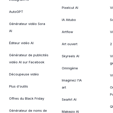
Pixelcut AI
V
AutoGPT
IA Aitubo
S
Générateur vidéo Sora
AI
Artflow
V
Éditeur vidéo AI
Art ouvert
2
Générateur de publicités
Skyreels AI
V
vidéo AI sur Facebook
g
Omnigène
Découpeuse vidéo
V
Imaginez l'IA
Plus d'outils
art
O
P
Offres du Black Friday
SeaArt AI
Ql
Générateur de noms de
Makepix AI