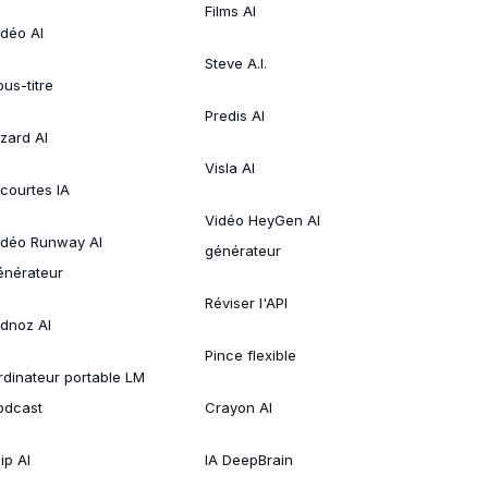
Films AI
idéo AI
Steve A.I.
ous-titre
Predis AI
izard AI
Visla AI
 courtes IA
Vidéo HeyGen AI
idéo Runway AI
générateur
énérateur
Réviser l'API
idnoz AI
Pince flexible
rdinateur portable LM
odcast
Crayon AI
ip AI
IA DeepBrain