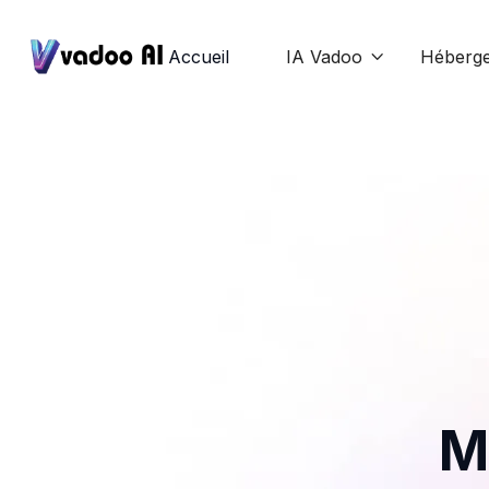
Accueil
IA Vadoo
Héberg

M