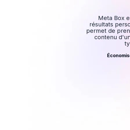
Meta Box e
résultats perso
permet de prend
contenu d'un
t
Économisez