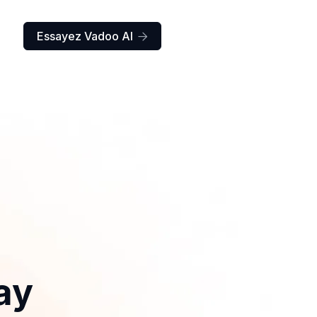
Essayez Vadoo AI

ay