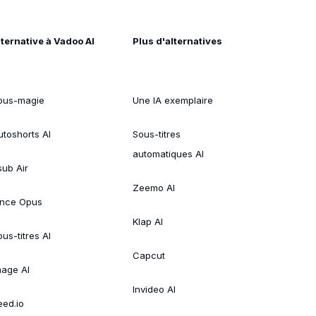
lternative à Vadoo AI
Plus d'alternatives
ous-magie
Une IA exemplaire
utoshorts AI
Sous-titres
automatiques AI
sub Air
Zeemo AI
ince Opus
Klap AI
us-titres AI
Capcut
mage AI
Invideo AI
eed.io