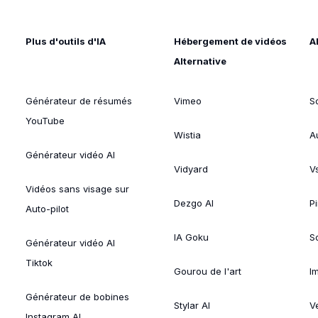
Plus d'outils d'IA
Hébergement de vidéos
A
Alternative
Générateur de résumés
Vimeo
S
YouTube
Wistia
A
Générateur vidéo AI
Vidyard
V
Vidéos sans visage sur
Dezgo AI
P
Auto-pilot
IA Goku
So
Générateur vidéo AI
Tiktok
Gourou de l'art
I
Générateur de bobines
Stylar AI
V
Instagram AI