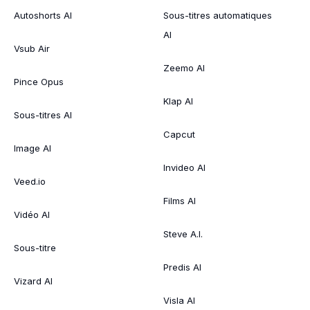
Autoshorts AI
Sous-titres automatiques
AI
Vsub Air
Zeemo AI
Pince Opus
Klap AI
Sous-titres AI
Capcut
Image AI
Invideo AI
Veed.io
Films AI
Vidéo AI
Steve A.I.
Sous-titre
Predis AI
Vizard AI
Visla AI