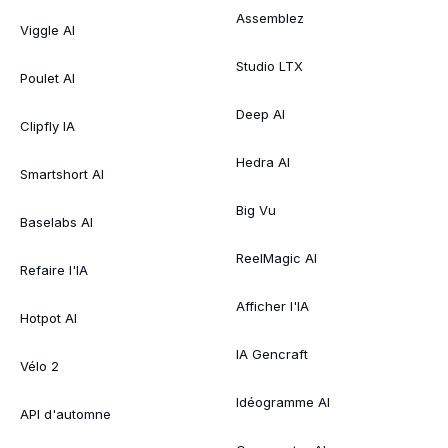
Assemblez
Viggle AI
Studio LTX
Poulet AI
Deep AI
Clipfly IA
Hedra AI
Smartshort AI
Big Vu
Baselabs AI
ReelMagic AI
Refaire l'IA
Afficher l'IA
Hotpot AI
IA Gencraft
Vélo 2
Idéogramme AI
API d'automne