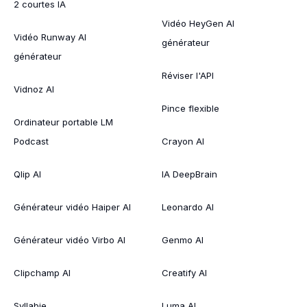
2 courtes IA
Vidéo HeyGen AI
Vidéo Runway AI
générateur
générateur
Réviser l'API
Vidnoz AI
Pince flexible
Ordinateur portable LM
Podcast
Crayon AI
Qlip AI
IA DeepBrain
Générateur vidéo Haiper AI
Leonardo AI
Générateur vidéo Virbo AI
Genmo AI
Clipchamp AI
Creatify AI
Syllabie
Luma AI