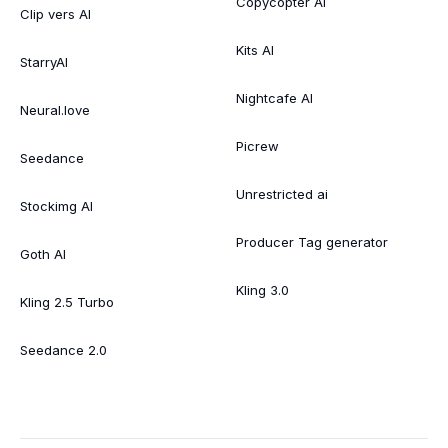
Copycopter AI
Clip vers AI
Kits AI
StarryAI
Nightcafe AI
Neural.love
Picrew
Seedance
Unrestricted ai
Stockimg AI
Producer Tag generator
Goth AI
Kling 3.0
Kling 2.5 Turbo
Seedance 2.0