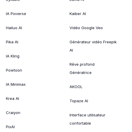
IA Pixverse
Kaiber AI
Hailuo AI
Vidéo Google Veo
Pika AI
Générateur vidéo Freepik
AI
IA Kling
Rêve profond
Powtoon
Génératrice
IA Minimax
AKOOL
Krea AI
Topaze AI
Craiyon
Interface utilisateur
confortable
PixAI