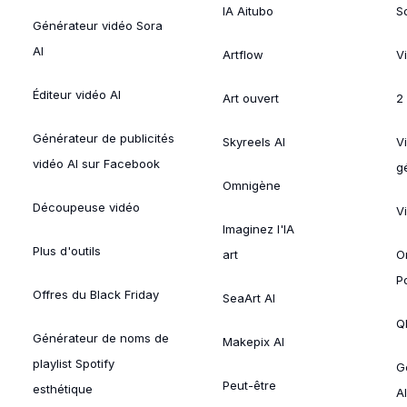
IA Aitubo
S
Générateur vidéo Sora
AI
Artflow
V
Éditeur vidéo AI
Art ouvert
2
Générateur de publicités
Skyreels AI
V
vidéo AI sur Facebook
g
Omnigène
Découpeuse vidéo
V
Imaginez l'IA
Plus d'outils
art
O
P
Offres du Black Friday
SeaArt AI
Ql
Générateur de noms de
Makepix AI
playlist Spotify
G
Peut-être
esthétique
AI