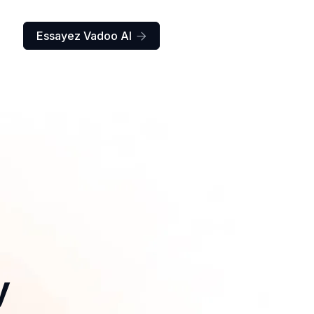
Essayez Vadoo AI

y