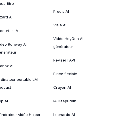
ous-titre
Predis AI
izard AI
Visla AI
 courtes IA
Vidéo HeyGen AI
idéo Runway AI
générateur
énérateur
Réviser l'API
idnoz AI
Pince flexible
rdinateur portable LM
odcast
Crayon AI
ip AI
IA DeepBrain
énérateur vidéo Haiper
Leonardo AI