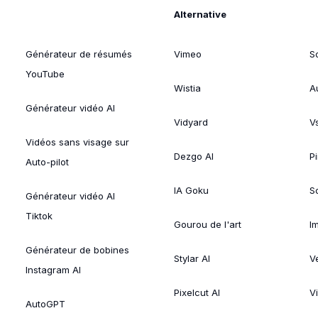
Alternative
Générateur de résumés
Vimeo
S
YouTube
Wistia
A
Générateur vidéo AI
Vidyard
V
Vidéos sans visage sur
Dezgo AI
P
Auto-pilot
IA Goku
So
Générateur vidéo AI
Tiktok
Gourou de l'art
I
Générateur de bobines
Stylar AI
V
Instagram AI
Pixelcut AI
V
AutoGPT