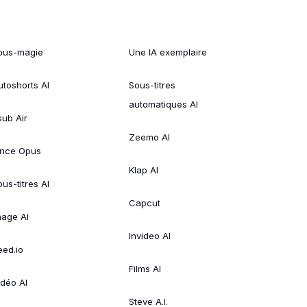
ous-magie
Une IA exemplaire
utoshorts AI
Sous-titres
automatiques AI
sub Air
Zeemo AI
ince Opus
Klap AI
us-titres AI
Capcut
mage AI
Invideo AI
eed.io
Films AI
idéo AI
Steve A.I.