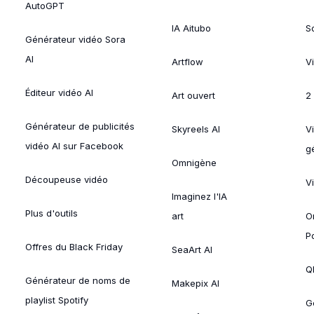
AutoGPT
IA Aitubo
S
Générateur vidéo Sora
AI
Artflow
V
Éditeur vidéo AI
Art ouvert
2
Générateur de publicités
Skyreels AI
V
vidéo AI sur Facebook
g
Omnigène
Découpeuse vidéo
V
Imaginez l'IA
Plus d'outils
art
O
P
Offres du Black Friday
SeaArt AI
Ql
Générateur de noms de
Makepix AI
playlist Spotify
G