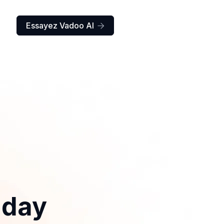
Essayez Vadoo AI

iday