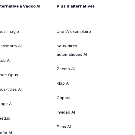
lternative à Vadoo AI
Plus d'alternatives
ous-magie
Une IA exemplaire
utoshorts AI
Sous-titres
automatiques AI
sub Air
Zeemo AI
ince Opus
Klap AI
us-titres AI
Capcut
mage AI
Invideo AI
eed.io
Films AI
idéo AI