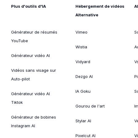
Plus d'outils d'IA
Hébergement de vidéos
A
Alternative
Générateur de résumés
Vimeo
S
YouTube
Wistia
A
Générateur vidéo AI
Vidyard
V
Vidéos sans visage sur
Dezgo AI
P
Auto-pilot
IA Goku
So
Générateur vidéo AI
Tiktok
Gourou de l'art
I
Générateur de bobines
Stylar AI
V
Instagram AI
Pixelcut AI
V