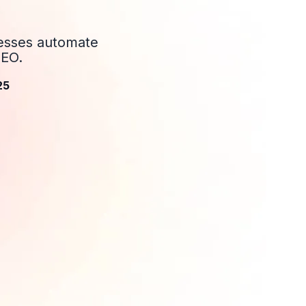
nesses automate
SEO.
25