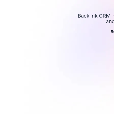
Backlink CRM r
and
5