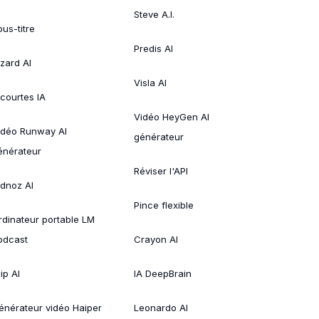
Steve A.I.
ous-titre
Predis AI
izard AI
Visla AI
 courtes IA
Vidéo HeyGen AI
idéo Runway AI
générateur
énérateur
Réviser l'API
idnoz AI
Pince flexible
rdinateur portable LM
odcast
Crayon AI
ip AI
IA DeepBrain
énérateur vidéo Haiper
Leonardo AI