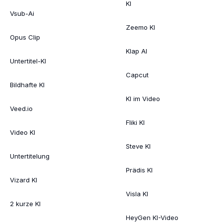
KI
Vsub-Ai
Zeemo KI
Opus Clip
Klap AI
Untertitel-KI
Capcut
Bildhafte KI
KI im Video
Veed.io
Fliki KI
Video KI
Steve KI
Untertitelung
Prädis KI
Vizard KI
Visla KI
2 kurze KI
HeyGen KI-Video