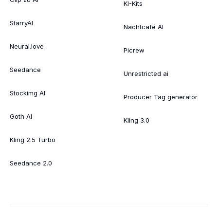
KI-Kits
StarryAI
Nachtcafé AI
Neural.love
Picrew
Seedance
Unrestricted ai
Stockimg AI
Producer Tag generator
Goth AI
Kling 3.0
Kling 2.5 Turbo
Seedance 2.0