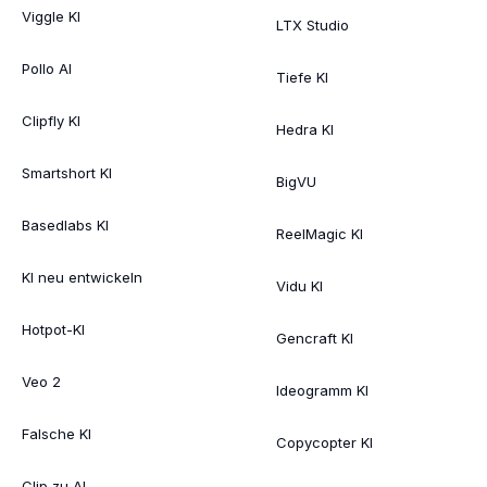
Viggle KI
LTX Studio
Pollo AI
Tiefe KI
Clipfly KI
Hedra KI
Smartshort KI
BigVU
Basedlabs KI
ReelMagic KI
KI neu entwickeln
Vidu KI
Hotpot-KI
Gencraft KI
Veo 2
Ideogramm KI
Falsche KI
Copycopter KI
Clip zu AI