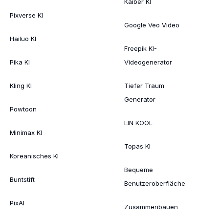
Kaiber KI
Pixverse KI
Google Veo Video
Hailuo KI
Freepik KI-
Pika KI
Videogenerator
Kling KI
Tiefer Traum
Generator
Powtoon
EIN KOOL
Minimax KI
Topas KI
Koreanisches KI
Bequeme
Buntstift
Benutzeroberfläche
PixAI
Zusammenbauen