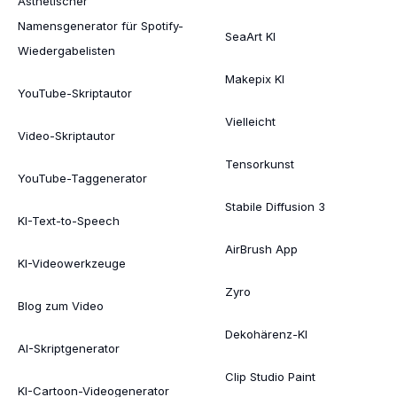
Ästhetischer
Namensgenerator für Spotify-
SeaArt KI
Wiedergabelisten
Makepix KI
YouTube-Skriptautor
Vielleicht
Video-Skriptautor
Tensorkunst
YouTube-Taggenerator
Stabile Diffusion 3
KI-Text-to-Speech
AirBrush App
KI-Videowerkzeuge
Zyro
Blog zum Video
Dekohärenz-KI
AI-Skriptgenerator
Clip Studio Paint
KI-Cartoon-Videogenerator