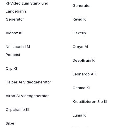
KI-Video zum Start- und
Generator
Landebahn
Generator
Revid KI
Vidnoz KI
Flexclip
Notizbuch LM
Crayo AI
Podcast
DeepBrain KI
Qlip KI
Leonardo A. I.
Haiper Ai Videogenerator
Genmo KI
Virbo Ai Videogenerator
Kreatifizieren Sie KI
Clipchamp KI
Luma KI
Silbe