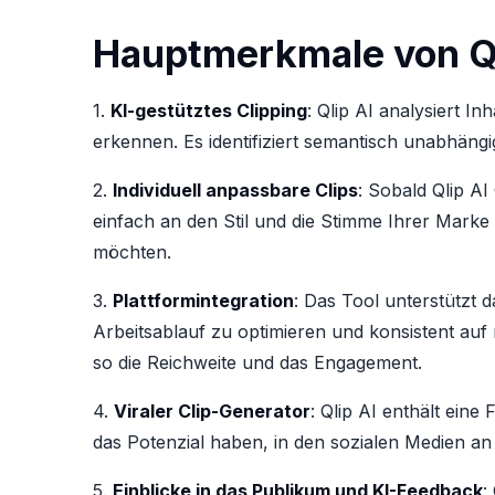
Hauptmerkmale von Ql
1.
KI-gestütztes Clipping
: Qlip AI analysiert I
erkennen. Es identifiziert semantisch unabhängi
2.
Individuell anpassbare Clips
: Sobald Qlip AI
einfach an den Stil und die Stimme Ihrer Marke
möchten.
3.
Plattformintegration
: Das Tool unterstützt 
Arbeitsablauf zu optimieren und konsistent auf 
so die Reichweite und das Engagement.
4.
Viraler Clip-Generator
: Qlip AI enthält eine
das Potenzial haben, in den sozialen Medien a
5.
Einblicke in das Publikum und KI-Feedback
: