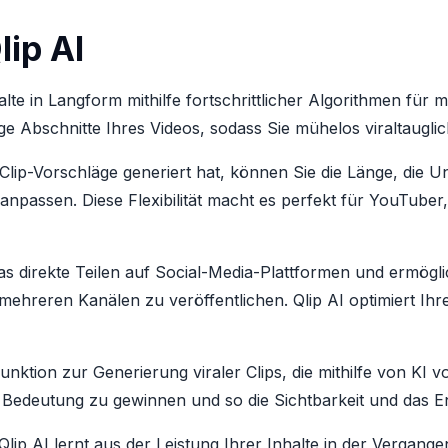
ip AI
nhalte in Langform mithilfe fortschrittlicher Algorithmen f
ge Abschnitte Ihres Videos, sodass Sie mühelos viraltauglic
 Clip-Vorschläge generiert hat, können Sie die Länge, die U
 anpassen. Diese Flexibilität macht es perfekt für YouTube
das direkte Teilen auf Social-Media-Plattformen und ermögli
mehreren Kanälen zu veröffentlichen. Qlip AI optimiert Ihr
 Funktion zur Generierung viraler Clips, die mithilfe von K
n Bedeutung zu gewinnen und so die Sichtbarkeit und das E
 Qlip AI lernt aus der Leistung Ihrer Inhalte in der Vergange