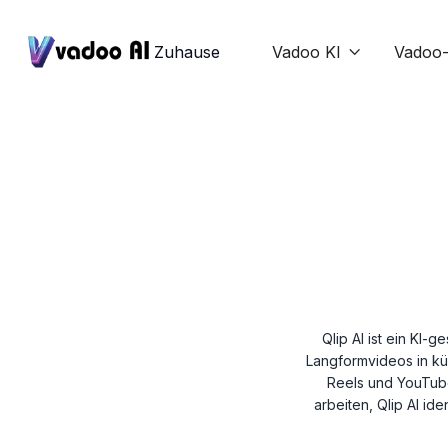
Zuhause
Vadoo KI
Vadoo-

Qlip AI ist ein KI-
Langformvideos in kü
Reels und YouTube
arbeiten, Qlip AI ide