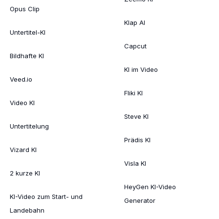
Opus Clip
Klap AI
Untertitel-KI
Capcut
Bildhafte KI
KI im Video
Veed.io
Fliki KI
Video KI
Steve KI
Untertitelung
Prädis KI
Vizard KI
Visla KI
2 kurze KI
HeyGen KI-Video
KI-Video zum Start- und
Generator
Landebahn