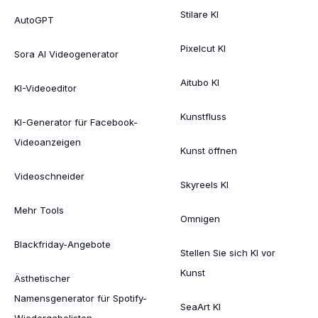
Stilare KI
AutoGPT
Pixelcut KI
Sora AI Videogenerator
Aitubo KI
KI-Videoeditor
Kunstfluss
KI-Generator für Facebook-
Videoanzeigen
Kunst öffnen
Videoschneider
Skyreels KI
Mehr Tools
Omnigen
Blackfriday-Angebote
Stellen Sie sich KI vor
Kunst
Ästhetischer
Namensgenerator für Spotify-
SeaArt KI
Wiedergabelisten