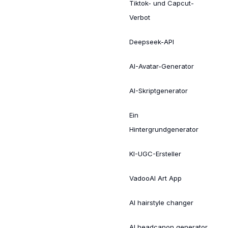
Tiktok- und Capcut-
Verbot
Deepseek-API
AI-Avatar-Generator
AI-Skriptgenerator
Ein
Hintergrundgenerator
KI-UGC-Ersteller
VadooAI Art App
AI hairstyle changer
AI headcanon generator