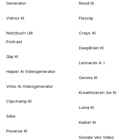
Generator
Revid KI
Vidnoz KI
Flexclip
Notizbuch LM
Crayo AI
Podcast
DeepBrain KI
Qlip KI
Leonardo A. I.
Haiper Ai Videogenerator
Genmo KI
Virbo Ai Videogenerator
Kreatifizieren Sie KI
Clipchamp KI
Luma KI
Silbe
Kaiber KI
Pixverse KI
Google Veo Video