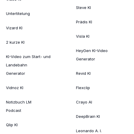
Steve KI
Untertitelung
Prädis KI
Vizard KI
Visla KI
2 kurze KI
HeyGen KI-Video
KI-Video zum Start- und
Generator
Landebahn
Generator
Revid KI
Vidnoz KI
Flexclip
Notizbuch LM
Crayo AI
Podcast
DeepBrain KI
Qlip KI
Leonardo A. I.