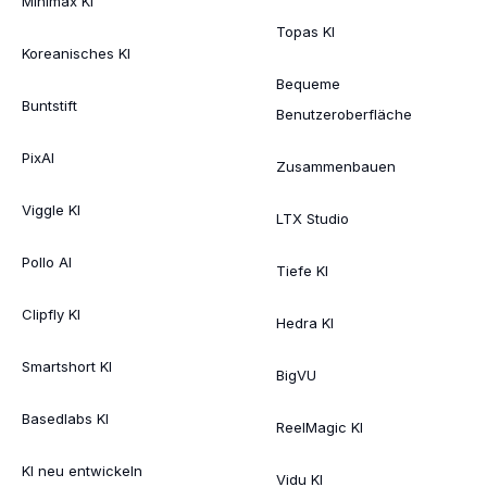
Minimax KI
Topas KI
Koreanisches KI
Bequeme
Buntstift
Benutzeroberfläche
PixAI
Zusammenbauen
Viggle KI
LTX Studio
Pollo AI
Tiefe KI
Clipfly KI
Hedra KI
Smartshort KI
BigVU
Basedlabs KI
ReelMagic KI
KI neu entwickeln
Vidu KI