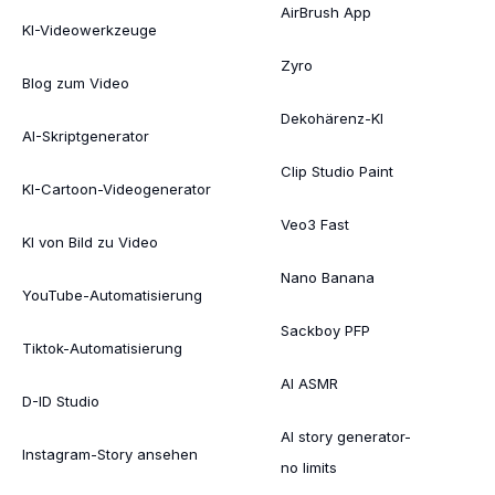
AirBrush App
KI-Videowerkzeuge
Zyro
Blog zum Video
Dekohärenz-KI
AI-Skriptgenerator
Clip Studio Paint
KI-Cartoon-Videogenerator
Veo3 Fast
KI von Bild zu Video
Nano Banana
YouTube-Automatisierung
Sackboy PFP
Tiktok-Automatisierung
AI ASMR
D-ID Studio
AI story generator-
Instagram-Story ansehen
no limits