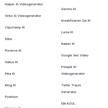
Haiper Ai Videogenerator
Genmo KI
Virbo Ai Videogenerator
Kreatifizieren Sie KI
Clipchamp KI
Luma KI
Silbe
Kaiber KI
Pixverse KI
Google Veo Video
Hailuo KI
Freepik KI-
Pika KI
Videogenerator
Kling KI
Tiefer Traum
Generator
Powtoon
EIN KOOL