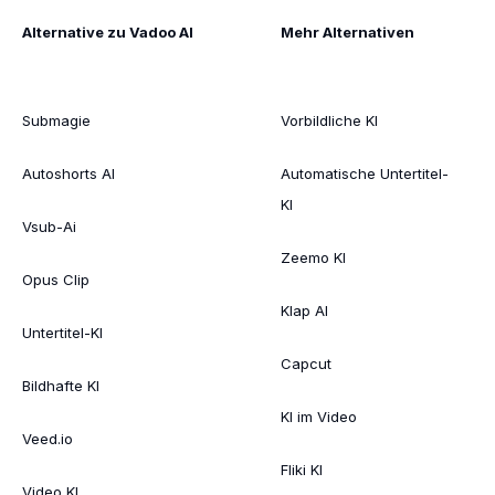
Alternative zu Vadoo AI
Mehr Alternativen
Submagie
Vorbildliche KI
Autoshorts AI
Automatische Untertitel-
KI
Vsub-Ai
Zeemo KI
Opus Clip
Klap AI
Untertitel-KI
Capcut
Bildhafte KI
KI im Video
Veed.io
Fliki KI
Video KI