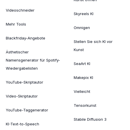
Videoschneider
Skyreels KI
Mehr Tools
Omnigen
Blackfriday-Angebote
Stellen Sie sich KI vor
Kunst
Ästhetischer
Namensgenerator für Spotify-
SeaArt KI
Wiedergabelisten
Makepix KI
YouTube-Skriptautor
Vielleicht
Video-Skriptautor
Tensorkunst
YouTube-Taggenerator
Stabile Diffusion 3
KI-Text-to-Speech