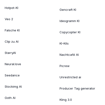
Hotpot-KI
Gencraft KI
Veo 2
Ideogramm KI
Falsche KI
Copycopter KI
Clip zu AI
KI-Kits
StarryAI
Nachtcafé AI
Neural.love
Picrew
Seedance
Unrestricted ai
Stockimg AI
Producer Tag generator
Goth AI
Kling 3.0