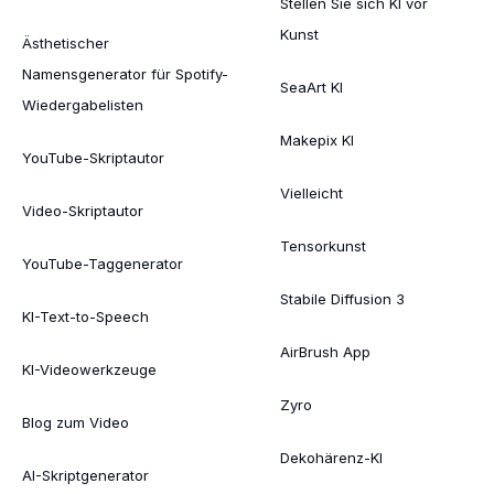
Stellen Sie sich KI vor
Kunst
Ästhetischer
Namensgenerator für Spotify-
SeaArt KI
Wiedergabelisten
Makepix KI
YouTube-Skriptautor
Vielleicht
Video-Skriptautor
Tensorkunst
YouTube-Taggenerator
Stabile Diffusion 3
KI-Text-to-Speech
AirBrush App
KI-Videowerkzeuge
Zyro
Blog zum Video
Dekohärenz-KI
AI-Skriptgenerator