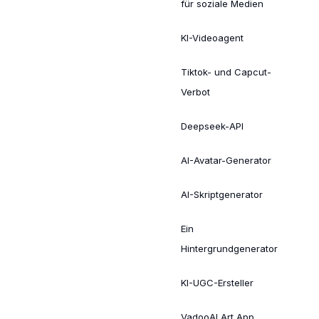
für soziale Medien
KI-Videoagent
Tiktok- und Capcut-
Verbot
Deepseek-API
AI-Avatar-Generator
AI-Skriptgenerator
Ein
Hintergrundgenerator
KI-UGC-Ersteller
VadooAI Art App