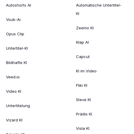
Autoshorts AI
Automatische Untertitel-
KI
Vsub-Ai
Zeemo KI
Opus Clip
Klap AI
Untertitel-KI
Capcut
Bildhafte KI
KI im Video
Veed.io
Fliki KI
Video KI
Steve KI
Untertitelung
Prädis KI
Vizard KI
Visla KI