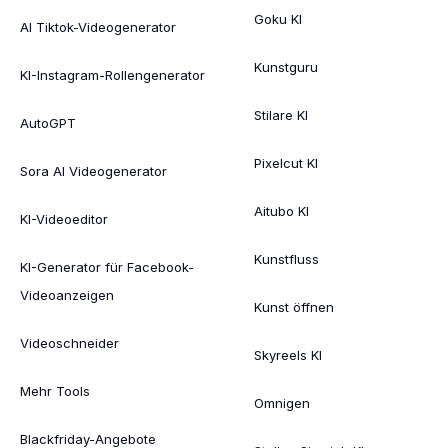
Goku KI
AI Tiktok-Videogenerator
Kunstguru
KI-Instagram-Rollengenerator
Stilare KI
AutoGPT
Pixelcut KI
Sora AI Videogenerator
Aitubo KI
KI-Videoeditor
Kunstfluss
KI-Generator für Facebook-
Videoanzeigen
Kunst öffnen
Videoschneider
Skyreels KI
Mehr Tools
Omnigen
Blackfriday-Angebote