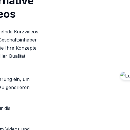
rnative
eos
selnde Kurzvideos.
 Geschäftsinhaber
Sie Ihre Konzepte
ler Qualität
erung ein, um
zu generieren
r die
 um Videos und