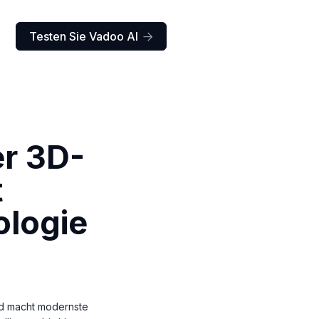
Testen Sie Vadoo AI

er 3D-
t
ologie
und macht modernste