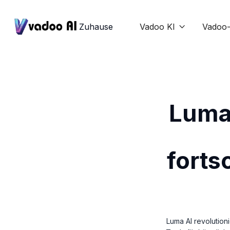
Zuhause
Vadoo KI
Vadoo-

Luma 
forts
Luma AI revolution