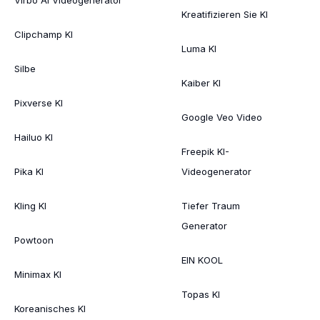
Kreatifizieren Sie KI
Clipchamp KI
Luma KI
Silbe
Kaiber KI
Pixverse KI
Google Veo Video
Hailuo KI
Freepik KI-
Pika KI
Videogenerator
Kling KI
Tiefer Traum
Generator
Powtoon
EIN KOOL
Minimax KI
Topas KI
Koreanisches KI