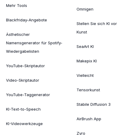
Mehr Tools
Omnigen
Blackfriday-Angebote
Stellen Sie sich KI vor
Kunst
Ästhetischer
Namensgenerator für Spotify-
SeaArt KI
Wiedergabelisten
Makepix KI
YouTube-Skriptautor
Vielleicht
Video-Skriptautor
Tensorkunst
YouTube-Taggenerator
Stabile Diffusion 3
KI-Text-to-Speech
AirBrush App
KI-Videowerkzeuge
Zyro