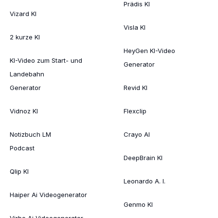
Prädis KI
Vizard KI
Visla KI
2 kurze KI
HeyGen KI-Video
KI-Video zum Start- und
Generator
Landebahn
Generator
Revid KI
Vidnoz KI
Flexclip
Notizbuch LM
Crayo AI
Podcast
DeepBrain KI
Qlip KI
Leonardo A. I.
Haiper Ai Videogenerator
Genmo KI
Virbo Ai Videogenerator