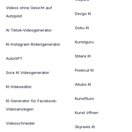
Videos ohne Gesicht auf
Dezgo KI
Autopilot
Goku KI
AI Tiktok-Videogenerator
Kunstguru
KI-Instagram-Rollengenerator
Stilare KI
AutoGPT
Pixelcut KI
Sora AI Videogenerator
Aitubo KI
KI-Videoeditor
Kunstfluss
KI-Generator für Facebook-
Videoanzeigen
Kunst öffnen
Videoschneider
Skyreels KI