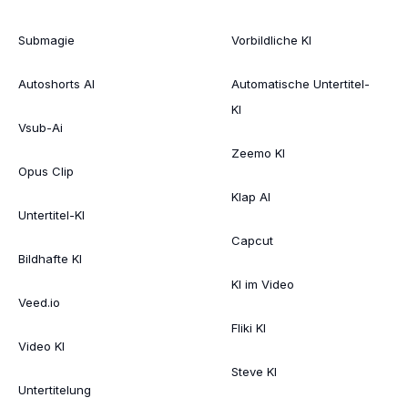
Submagie
Vorbildliche KI
Autoshorts AI
Automatische Untertitel-
KI
Vsub-Ai
Zeemo KI
Opus Clip
Klap AI
Untertitel-KI
Capcut
Bildhafte KI
KI im Video
Veed.io
Fliki KI
Video KI
Steve KI
Untertitelung