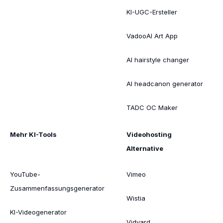
KI-UGC-Ersteller
VadooAI Art App
AI hairstyle changer
AI headcanon generator
TADC OC Maker
Mehr KI-Tools
Videohosting
Alternative
YouTube-
Vimeo
Zusammenfassungsgenerator
Wistia
KI-Videogenerator
Vidyard