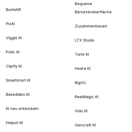
Bequeme
Buntstift
Benutzeroberfläche
PixAI
Zusammenbauen
Viggle KI
LTX Studio
Pollo AI
Tiefe KI
Clipfly KI
Hedra KI
Smartshort KI
BigVU
Basedlabs KI
ReelMagic KI
KI neu entwickeln
Vidu KI
Hotpot-KI
Gencraft KI