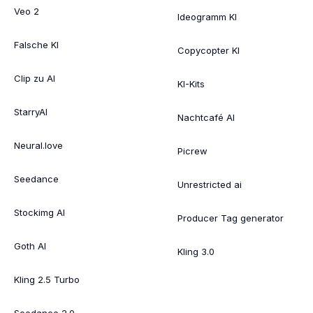
Veo 2
Ideogramm KI
Falsche KI
Copycopter KI
Clip zu AI
KI-Kits
StarryAI
Nachtcafé AI
Neural.love
Picrew
Seedance
Unrestricted ai
Stockimg AI
Producer Tag generator
Goth AI
Kling 3.0
Kling 2.5 Turbo
Seedance 2.0