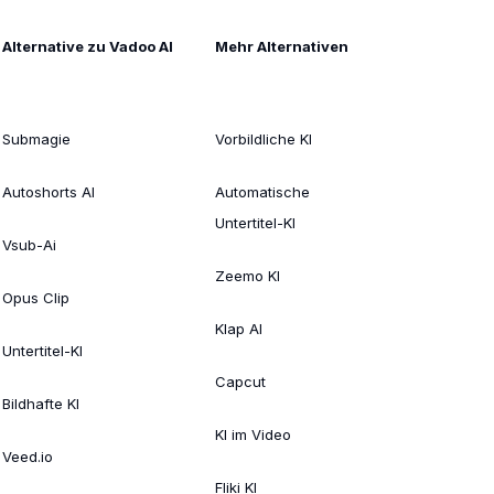
Alternative zu Vadoo AI
Mehr Alternativen
Submagie
Vorbildliche KI
Autoshorts AI
Automatische
Untertitel-KI
Vsub-Ai
Zeemo KI
Opus Clip
Klap AI
Untertitel-KI
Capcut
Bildhafte KI
KI im Video
Veed.io
Fliki KI