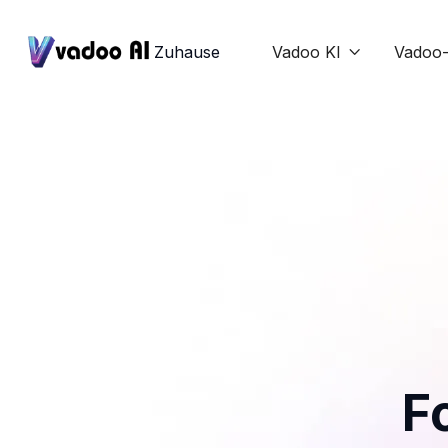
Zuhause
Vadoo KI
Vadoo-

F