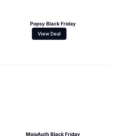
Popsy Black Friday
View Deal
MojoAuth Black Friday