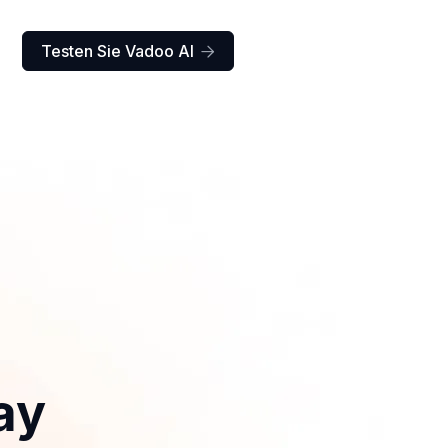
Testen Sie Vadoo AI

ay