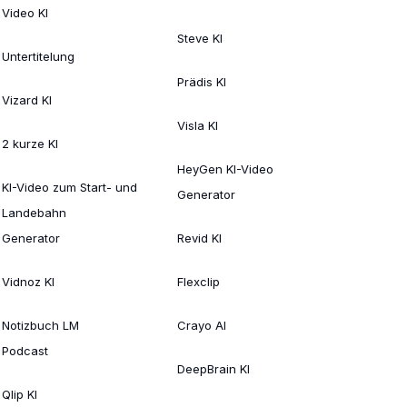
Video KI
Steve KI
Untertitelung
Prädis KI
Vizard KI
Visla KI
2 kurze KI
HeyGen KI-Video
KI-Video zum Start- und
Generator
Landebahn
Generator
Revid KI
Vidnoz KI
Flexclip
Notizbuch LM
Crayo AI
Podcast
DeepBrain KI
Qlip KI