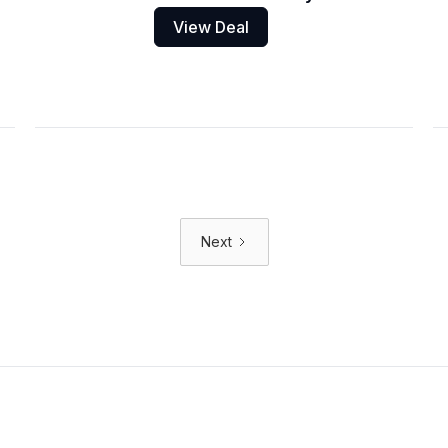
View Deal
Next