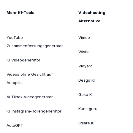
Mehr KI-Tools
Videohosting
Alternative
YouTube-
Vimeo
Zusammenfassungsgenerator
Wistia
KI-Videogenerator
Vidyard
Videos ohne Gesicht auf
Dezgo KI
Autopilot
Goku KI
AI Tiktok-Videogenerator
Kunstguru
KI-Instagram-Rollengenerator
Stilare KI
AutoGPT