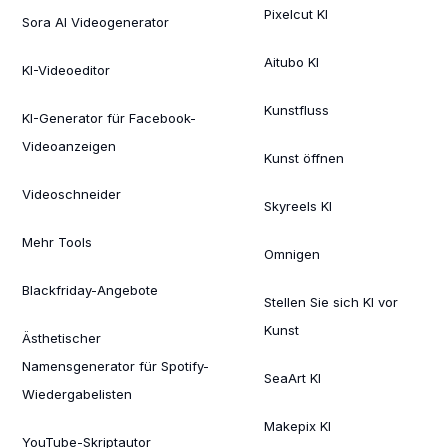
Pixelcut KI
Sora AI Videogenerator
Aitubo KI
KI-Videoeditor
Kunstfluss
KI-Generator für Facebook-
Videoanzeigen
Kunst öffnen
Videoschneider
Skyreels KI
Mehr Tools
Omnigen
Blackfriday-Angebote
Stellen Sie sich KI vor
Kunst
Ästhetischer
Namensgenerator für Spotify-
SeaArt KI
Wiedergabelisten
Makepix KI
YouTube-Skriptautor