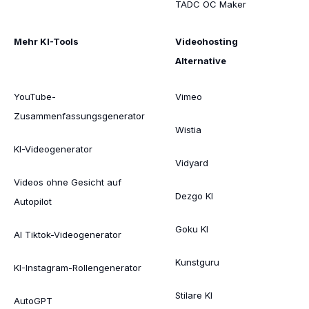
TADC OC Maker
Mehr KI-Tools
Videohosting
Alternative
YouTube-
Vimeo
Zusammenfassungsgenerator
Wistia
KI-Videogenerator
Vidyard
Videos ohne Gesicht auf
Dezgo KI
Autopilot
Goku KI
AI Tiktok-Videogenerator
Kunstguru
KI-Instagram-Rollengenerator
Stilare KI
AutoGPT