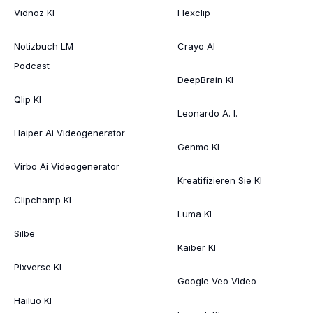
Vidnoz KI
Flexclip
Notizbuch LM
Crayo AI
Podcast
DeepBrain KI
Qlip KI
Leonardo A. I.
Haiper Ai Videogenerator
Genmo KI
Virbo Ai Videogenerator
Kreatifizieren Sie KI
Clipchamp KI
Luma KI
Silbe
Kaiber KI
Pixverse KI
Google Veo Video
Hailuo KI