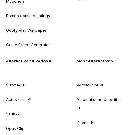
Mädchen
Roman comic paintings
Goofy Ahh Wallpaper
Cattle Brand Generator
Alternative zu Vadoo AI
Mehr Alternativen
Submagie
Vorbildliche KI
Autoshorts AI
Automatische Untertitel-
KI
Vsub-Ai
Zeemo KI
Opus Clip