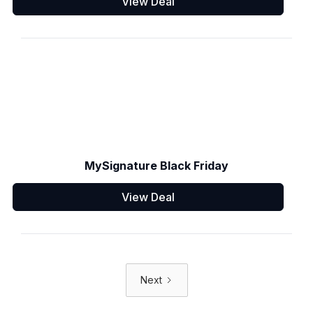
View Deal
MySignature Black Friday
View Deal
Next