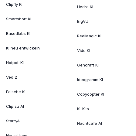
Clipfly KI
Hedra KI
Smartshort KI
BigVU
Basedlabs KI
ReelMagic KI
KI neu entwickeln
Vidu KI
Hotpot-KI
Gencraft KI
Veo 2
Ideogramm KI
Falsche KI
Copycopter KI
Clip zu AI
KI-Kits
StarryAI
Nachtcafé AI
Neural.love