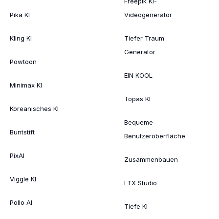
Freepik KI-
Pika KI
Videogenerator
Kling KI
Tiefer Traum
Generator
Powtoon
EIN KOOL
Minimax KI
Topas KI
Koreanisches KI
Bequeme
Buntstift
Benutzeroberfläche
PixAI
Zusammenbauen
Viggle KI
LTX Studio
Pollo AI
Tiefe KI