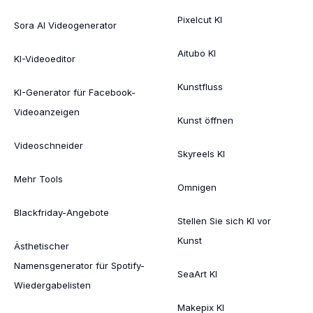
Pixelcut KI
Sora AI Videogenerator
Aitubo KI
KI-Videoeditor
Kunstfluss
KI-Generator für Facebook-
Videoanzeigen
Kunst öffnen
Videoschneider
Skyreels KI
Mehr Tools
Omnigen
Blackfriday-Angebote
Stellen Sie sich KI vor
Kunst
Ästhetischer
Namensgenerator für Spotify-
SeaArt KI
Wiedergabelisten
Makepix KI