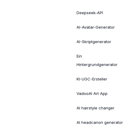
Deepseek-API
AI-Avatar-Generator
AI-Skriptgenerator
Ein
Hintergrundgenerator
KI-UGC-Ersteller
VadooAI Art App
AI hairstyle changer
AI headcanon generator