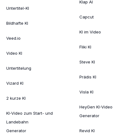
Klap AI
Untertitel-KI
Capcut
Bildhafte KI
KI im Video
Veed.io
Fliki KI
Video KI
Steve KI
Untertitelung
Prädis KI
Vizard KI
Visla KI
2 kurze KI
HeyGen KI-Video
KI-Video zum Start- und
Generator
Landebahn
Generator
Revid KI