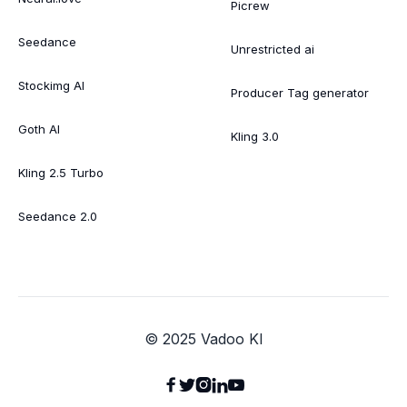
Picrew
Seedance
Unrestricted ai
Stockimg AI
Producer Tag generator
Goth AI
Kling 3.0
Kling 2.5 Turbo
Seedance 2.0
© 2025 Vadoo KI




