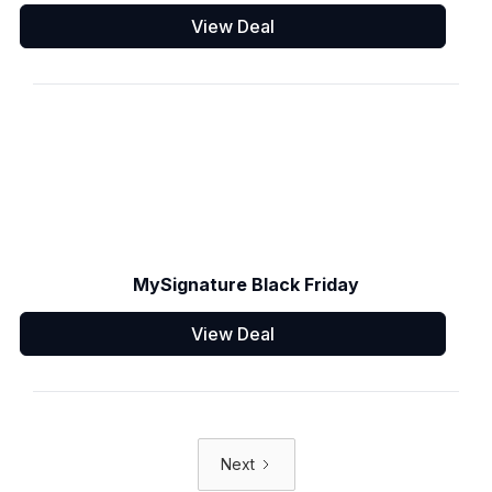
View Deal
MySignature Black Friday
View Deal
Next