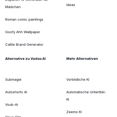
Ideas
Mädchen
Roman comic paintings
Goofy Ahh Wallpaper
Cattle Brand Generator
Alternative zu Vadoo AI
Mehr Alternativen
Submagie
Vorbildliche KI
Autoshorts AI
Automatische Untertitel-
KI
Vsub-Ai
Zeemo KI
Opus Clip