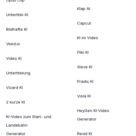
Klap AI
Untertitel-KI
Capcut
Bildhafte KI
KI im Video
Veed.io
Fliki KI
Video KI
Steve KI
Untertitelung
Prädis KI
Vizard KI
Visla KI
2 kurze KI
HeyGen KI-Video
KI-Video zum Start- und
Generator
Landebahn
Generator
Revid KI