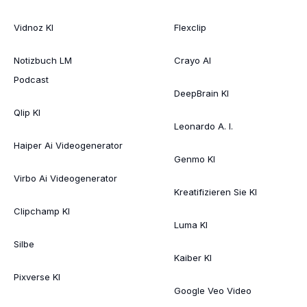
Vidnoz KI
Flexclip
Notizbuch LM
Crayo AI
Podcast
DeepBrain KI
Qlip KI
Leonardo A. I.
Haiper Ai Videogenerator
Genmo KI
Virbo Ai Videogenerator
Kreatifizieren Sie KI
Clipchamp KI
Luma KI
Silbe
Kaiber KI
Pixverse KI
Google Veo Video