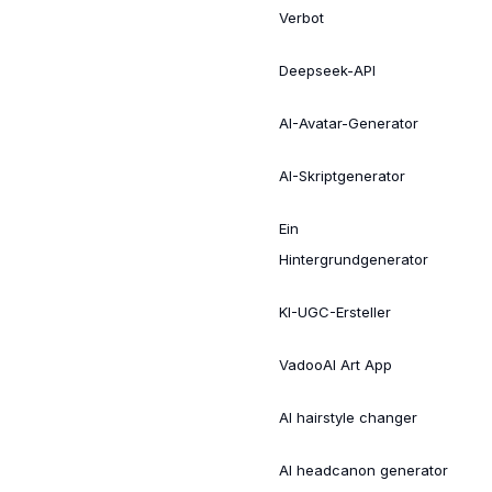
Verbot
Deepseek-API
AI-Avatar-Generator
AI-Skriptgenerator
Ein
Hintergrundgenerator
KI-UGC-Ersteller
VadooAI Art App
AI hairstyle changer
AI headcanon generator