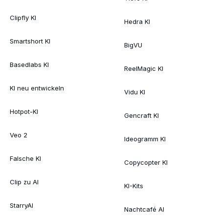
Clipfly KI
Hedra KI
Smartshort KI
BigVU
Basedlabs KI
ReelMagic KI
KI neu entwickeln
Vidu KI
Hotpot-KI
Gencraft KI
Veo 2
Ideogramm KI
Falsche KI
Copycopter KI
Clip zu AI
KI-Kits
StarryAI
Nachtcafé AI