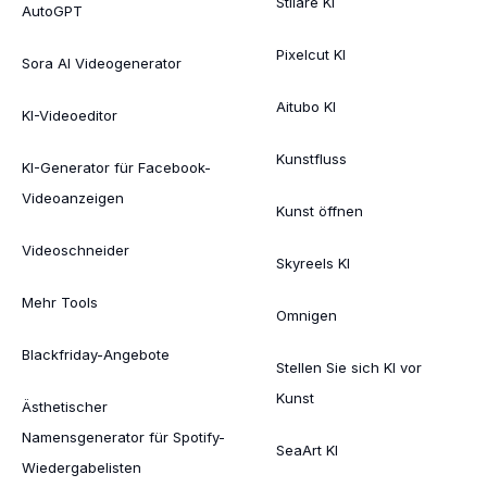
Stilare KI
AutoGPT
Pixelcut KI
Sora AI Videogenerator
Aitubo KI
KI-Videoeditor
Kunstfluss
KI-Generator für Facebook-
Videoanzeigen
Kunst öffnen
Videoschneider
Skyreels KI
Mehr Tools
Omnigen
Blackfriday-Angebote
Stellen Sie sich KI vor
Kunst
Ästhetischer
Namensgenerator für Spotify-
SeaArt KI
Wiedergabelisten