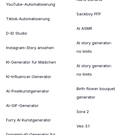
YouTube-Automatisierung
Sackboy PFP
Tiktok-Automatisierung
AI ASMR
D-ID Studio
AI story generator-
Instagram-Story ansehen
no limits
KI-Generator für Mädchen
AI story generator-
no limits
KI-Influencer-Generator
Birth flower bouquet
AI-Pixelkunstgenerator
generator
AI-GIF-Generator
Sora 2
Furry AI Kunstgenerator
Veo 3.1
Dopamin-KI-Generator für