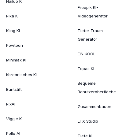
Hailuo KI
Freepik KI-
Pika KI
Videogenerator
Kling KI
Tiefer Traum
Generator
Powtoon
EIN KOOL
Minimax KI
Topas KI
Koreanisches KI
Bequeme
Buntstift
Benutzeroberfläche
PixAI
Zusammenbauen
Viggle KI
LTX Studio
Pollo AI
Tiefe KI