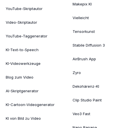
Makepix KI
YouTube-Skriptautor
Vielleicht
Video-Skriptautor
Tensorkunst
YouTube-Taggenerator
Stabile Diffusion 3
KI-Text-to-Speech
AirBrush App
KI-Videowerkzeuge
Zyro
Blog zum Video
Dekohärenz-KI
AI-Skriptgenerator
Clip Studio Paint
KI-Cartoon-Videogenerator
Veo3 Fast
KI von Bild zu Video
Nano Banana