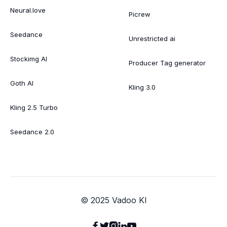
Neural.love
Picrew
Seedance
Unrestricted ai
Stockimg AI
Producer Tag generator
Goth AI
Kling 3.0
Kling 2.5 Turbo
Seedance 2.0
© 2025 Vadoo KI




