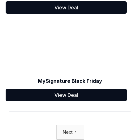
View Deal
MySignature Black Friday
View Deal
Next