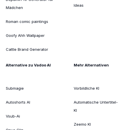
Ideas
Mädchen
Roman comic paintings
Goofy Ahh Wallpaper
Cattle Brand Generator
Alternative zu Vadoo AI
Mehr Alternativen
Submagie
Vorbildliche KI
Autoshorts AI
Automatische Untertitel-
KI
Vsub-Ai
Zeemo KI
Opus Clip