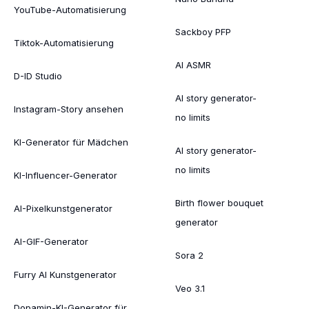
YouTube-Automatisierung
Sackboy PFP
Tiktok-Automatisierung
AI ASMR
D-ID Studio
AI story generator-
Instagram-Story ansehen
no limits
KI-Generator für Mädchen
AI story generator-
no limits
KI-Influencer-Generator
Birth flower bouquet
AI-Pixelkunstgenerator
generator
AI-GIF-Generator
Sora 2
Furry AI Kunstgenerator
Veo 3.1
Dopamin-KI-Generator für