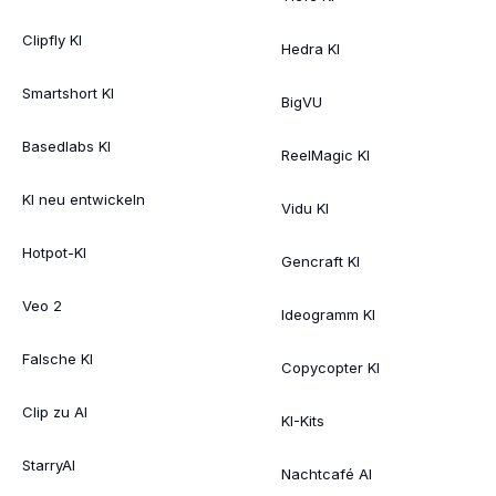
Clipfly KI
Hedra KI
Smartshort KI
BigVU
Basedlabs KI
ReelMagic KI
KI neu entwickeln
Vidu KI
Hotpot-KI
Gencraft KI
Veo 2
Ideogramm KI
Falsche KI
Copycopter KI
Clip zu AI
KI-Kits
StarryAI
Nachtcafé AI