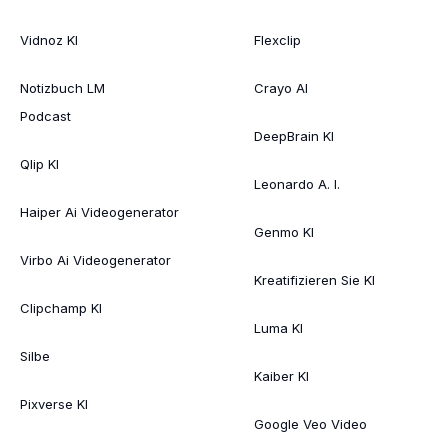
Vidnoz KI
Flexclip
Notizbuch LM
Crayo AI
Podcast
DeepBrain KI
Qlip KI
Leonardo A. I.
Haiper Ai Videogenerator
Genmo KI
Virbo Ai Videogenerator
Kreatifizieren Sie KI
Clipchamp KI
Luma KI
Silbe
Kaiber KI
Pixverse KI
Google Veo Video