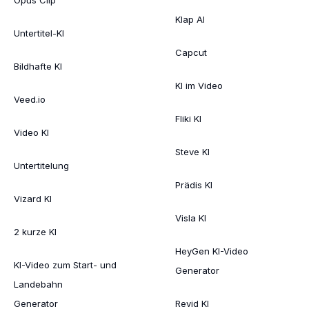
Klap AI
Untertitel-KI
Capcut
Bildhafte KI
KI im Video
Veed.io
Fliki KI
Video KI
Steve KI
Untertitelung
Prädis KI
Vizard KI
Visla KI
2 kurze KI
HeyGen KI-Video
KI-Video zum Start- und
Generator
Landebahn
Generator
Revid KI