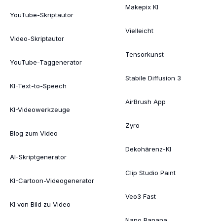
Makepix KI
YouTube-Skriptautor
Vielleicht
Video-Skriptautor
Tensorkunst
YouTube-Taggenerator
Stabile Diffusion 3
KI-Text-to-Speech
AirBrush App
KI-Videowerkzeuge
Zyro
Blog zum Video
Dekohärenz-KI
AI-Skriptgenerator
Clip Studio Paint
KI-Cartoon-Videogenerator
Veo3 Fast
KI von Bild zu Video
Nano Banana