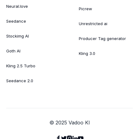
Neural.love
Picrew
Seedance
Unrestricted ai
Stockimg AI
Producer Tag generator
Goth AI
Kling 3.0
Kling 2.5 Turbo
Seedance 2.0
© 2025 Vadoo KI




