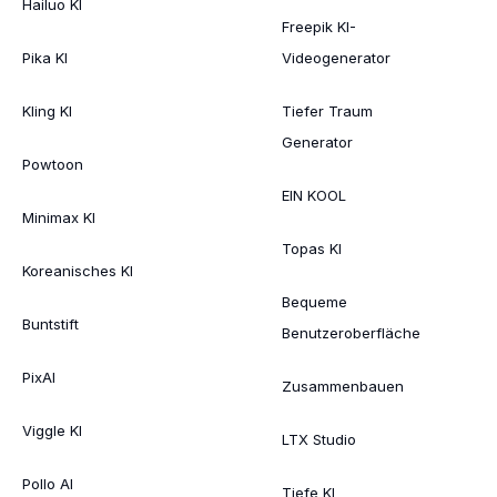
Hailuo KI
Freepik KI-
Pika KI
Videogenerator
Kling KI
Tiefer Traum
Generator
Powtoon
EIN KOOL
Minimax KI
Topas KI
Koreanisches KI
Bequeme
Buntstift
Benutzeroberfläche
PixAI
Zusammenbauen
Viggle KI
LTX Studio
Pollo AI
Tiefe KI