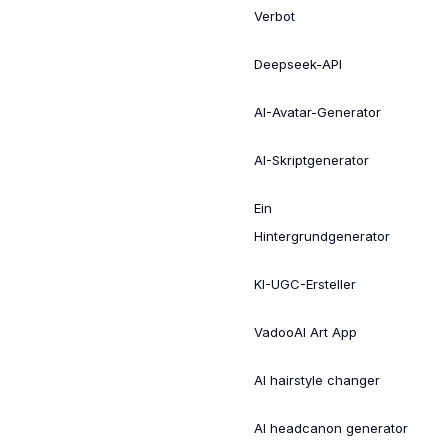
Verbot
Deepseek-API
AI-Avatar-Generator
AI-Skriptgenerator
Ein
Hintergrundgenerator
KI-UGC-Ersteller
VadooAI Art App
AI hairstyle changer
AI headcanon generator