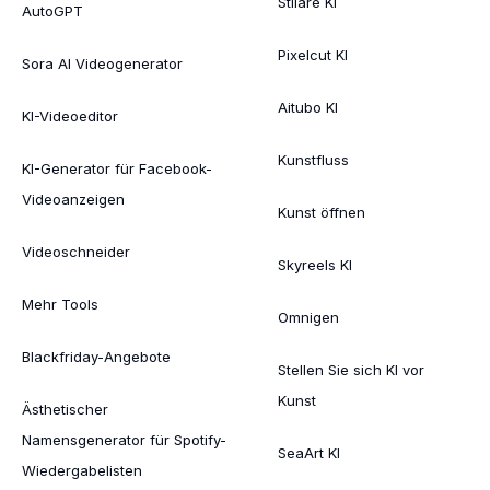
Stilare KI
AutoGPT
Pixelcut KI
Sora AI Videogenerator
Aitubo KI
KI-Videoeditor
Kunstfluss
KI-Generator für Facebook-
Videoanzeigen
Kunst öffnen
Videoschneider
Skyreels KI
Mehr Tools
Omnigen
Blackfriday-Angebote
Stellen Sie sich KI vor
Kunst
Ästhetischer
Namensgenerator für Spotify-
SeaArt KI
Wiedergabelisten