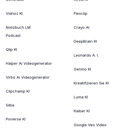
Vidnoz KI
Flexclip
Notizbuch LM
Crayo AI
Podcast
DeepBrain KI
Qlip KI
Leonardo A. I.
Haiper Ai Videogenerator
Genmo KI
Virbo Ai Videogenerator
Kreatifizieren Sie KI
Clipchamp KI
Luma KI
Silbe
Kaiber KI
Pixverse KI
Google Veo Video