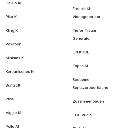
Hailuo KI
Freepik KI-
Pika KI
Videogenerator
Kling KI
Tiefer Traum
Generator
Powtoon
EIN KOOL
Minimax KI
Topas KI
Koreanisches KI
Bequeme
Buntstift
Benutzeroberfläche
PixAI
Zusammenbauen
Viggle KI
LTX Studio
Pollo AI