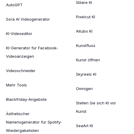
Stilare KI
AutoGPT
Pixelcut KI
Sora AI Videogenerator
Aitubo KI
KI-Videoeditor
Kunstfluss
KI-Generator für Facebook-
Videoanzeigen
Kunst öffnen
Videoschneider
Skyreels KI
Mehr Tools
Omnigen
Blackfriday-Angebote
Stellen Sie sich KI vor
Kunst
Ästhetischer
Namensgenerator für Spotify-
SeaArt KI
Wiedergabelisten