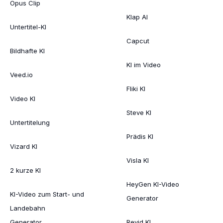
Opus Clip
Klap AI
Untertitel-KI
Capcut
Bildhafte KI
KI im Video
Veed.io
Fliki KI
Video KI
Steve KI
Untertitelung
Prädis KI
Vizard KI
Visla KI
2 kurze KI
HeyGen KI-Video
KI-Video zum Start- und
Generator
Landebahn
Generator
Revid KI