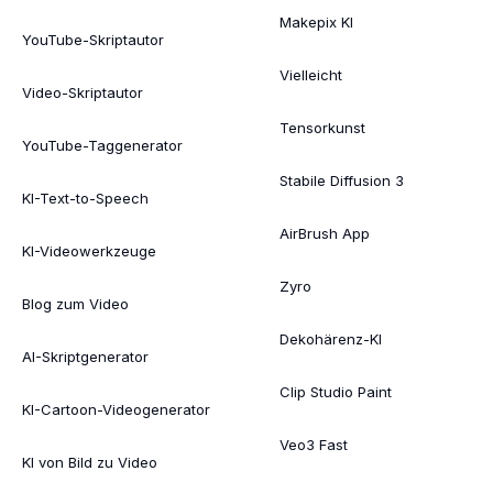
Makepix KI
YouTube-Skriptautor
Vielleicht
Video-Skriptautor
Tensorkunst
YouTube-Taggenerator
Stabile Diffusion 3
KI-Text-to-Speech
AirBrush App
KI-Videowerkzeuge
Zyro
Blog zum Video
Dekohärenz-KI
AI-Skriptgenerator
Clip Studio Paint
KI-Cartoon-Videogenerator
Veo3 Fast
KI von Bild zu Video