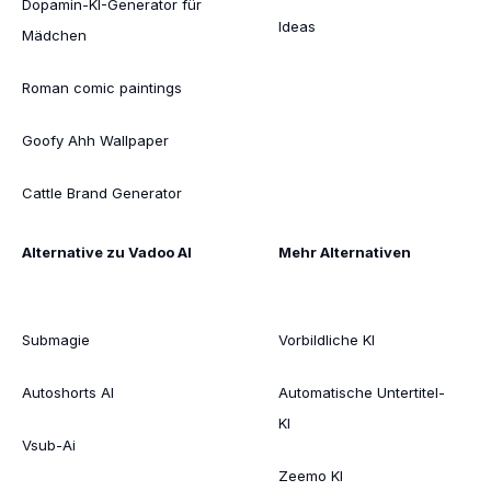
Dopamin-KI-Generator für
Ideas
Mädchen
Roman comic paintings
Goofy Ahh Wallpaper
Cattle Brand Generator
Alternative zu Vadoo AI
Mehr Alternativen
Submagie
Vorbildliche KI
Autoshorts AI
Automatische Untertitel-
KI
Vsub-Ai
Zeemo KI