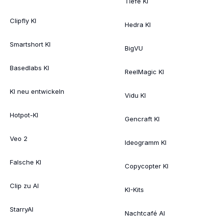
Tiefe KI
Clipfly KI
Hedra KI
Smartshort KI
BigVU
Basedlabs KI
ReelMagic KI
KI neu entwickeln
Vidu KI
Hotpot-KI
Gencraft KI
Veo 2
Ideogramm KI
Falsche KI
Copycopter KI
Clip zu AI
KI-Kits
StarryAI
Nachtcafé AI