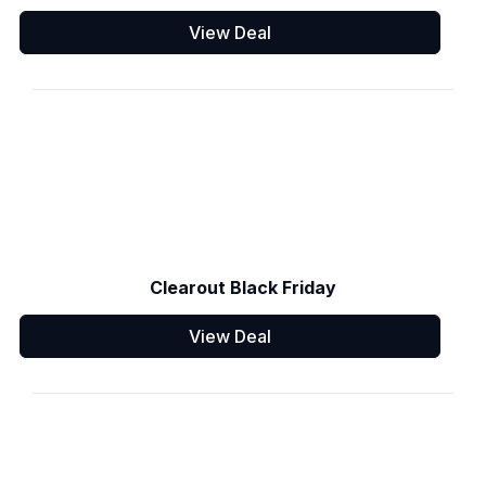
View Deal
Clearout Black Friday
View Deal