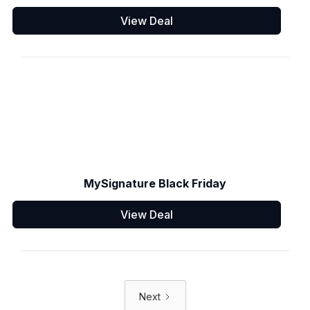
View Deal
MySignature Black Friday
View Deal
Next