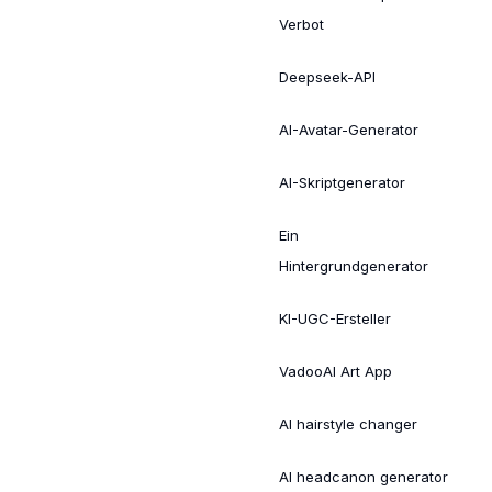
Verbot
Deepseek-API
AI-Avatar-Generator
AI-Skriptgenerator
Ein
Hintergrundgenerator
KI-UGC-Ersteller
VadooAI Art App
AI hairstyle changer
AI headcanon generator