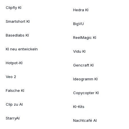
Clipfly KI
Hedra KI
Smartshort KI
BigVU
Basedlabs KI
ReelMagic KI
KI neu entwickeln
Vidu KI
Hotpot-KI
Gencraft KI
Veo 2
Ideogramm KI
Falsche KI
Copycopter KI
Clip zu AI
KI-Kits
StarryAI
Nachtcafé AI