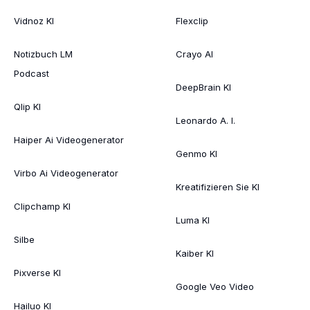
Vidnoz KI
Flexclip
Notizbuch LM
Crayo AI
Podcast
DeepBrain KI
Qlip KI
Leonardo A. I.
Haiper Ai Videogenerator
Genmo KI
Virbo Ai Videogenerator
Kreatifizieren Sie KI
Clipchamp KI
Luma KI
Silbe
Kaiber KI
Pixverse KI
Google Veo Video
Hailuo KI