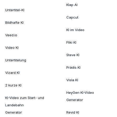
Klap AI
Untertitel-KI
Capcut
Bildhafte KI
KI im Video
Veed.io
Fliki KI
Video KI
Steve KI
Untertitelung
Prädis KI
Vizard KI
Visla KI
2 kurze KI
HeyGen KI-Video
KI-Video zum Start- und
Generator
Landebahn
Generator
Revid KI