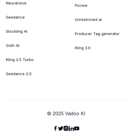
Neural.love
Picrew
Seedance
Unrestricted ai
Stockimg AI
Producer Tag generator
Goth AI
Kling 3.0
Kling 2.5 Turbo
Seedance 2.0
© 2025 Vadoo KI




