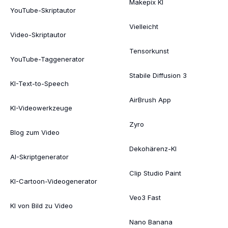
Makepix KI
YouTube-Skriptautor
Vielleicht
Video-Skriptautor
Tensorkunst
YouTube-Taggenerator
Stabile Diffusion 3
KI-Text-to-Speech
AirBrush App
KI-Videowerkzeuge
Zyro
Blog zum Video
Dekohärenz-KI
AI-Skriptgenerator
Clip Studio Paint
KI-Cartoon-Videogenerator
Veo3 Fast
KI von Bild zu Video
Nano Banana