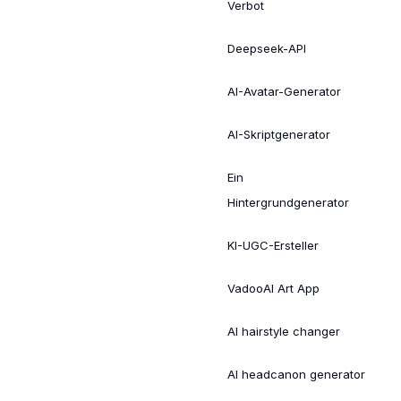
Verbot
Deepseek-API
AI-Avatar-Generator
AI-Skriptgenerator
Ein
Hintergrundgenerator
KI-UGC-Ersteller
VadooAI Art App
AI hairstyle changer
AI headcanon generator