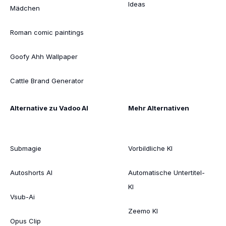
Ideas
Mädchen
Roman comic paintings
Goofy Ahh Wallpaper
Cattle Brand Generator
Alternative zu Vadoo AI
Mehr Alternativen
Submagie
Vorbildliche KI
Autoshorts AI
Automatische Untertitel-
KI
Vsub-Ai
Zeemo KI
Opus Clip