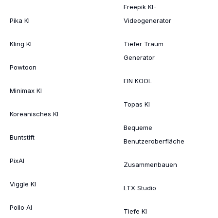
Freepik KI-
Pika KI
Videogenerator
Kling KI
Tiefer Traum
Generator
Powtoon
EIN KOOL
Minimax KI
Topas KI
Koreanisches KI
Bequeme
Buntstift
Benutzeroberfläche
PixAI
Zusammenbauen
Viggle KI
LTX Studio
Pollo AI
Tiefe KI