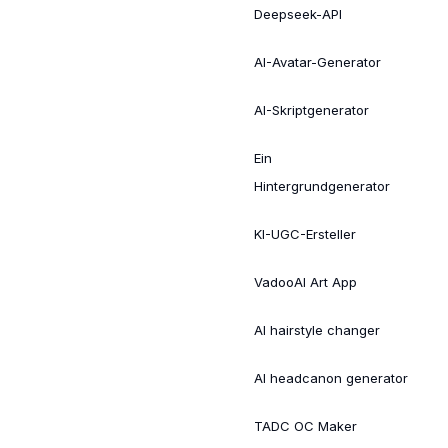
Deepseek-API
AI-Avatar-Generator
AI-Skriptgenerator
Ein
Hintergrundgenerator
KI-UGC-Ersteller
VadooAI Art App
AI hairstyle changer
AI headcanon generator
TADC OC Maker