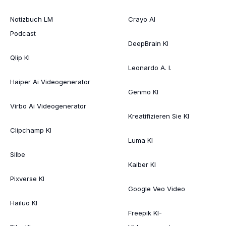
Notizbuch LM
Crayo AI
Podcast
DeepBrain KI
Qlip KI
Leonardo A. I.
Haiper Ai Videogenerator
Genmo KI
Virbo Ai Videogenerator
Kreatifizieren Sie KI
Clipchamp KI
Luma KI
Silbe
Kaiber KI
Pixverse KI
Google Veo Video
Hailuo KI
Freepik KI-