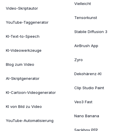
Vielleicht
Video-Skriptautor
Tensorkunst
YouTube-Taggenerator
Stabile Diffusion 3
KI-Text-to-Speech
AirBrush App
KI-Videowerkzeuge
Zyro
Blog zum Video
Dekohärenz-KI
AI-Skriptgenerator
Clip Studio Paint
KI-Cartoon-Videogenerator
Veo3 Fast
KI von Bild zu Video
Nano Banana
YouTube-Automatisierung
Sackboy PFP