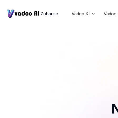
Zuhause
Vadoo KI
Vadoo-

N