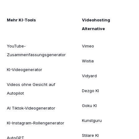
Mehr KI-Tools
Videohosting
Alternative
YouTube-
Vimeo
Zusammenfassungsgenerator
Wistia
KI-Videogenerator
Vidyard
Videos ohne Gesicht auf
Dezgo KI
Autopilot
Goku KI
AI Tiktok-Videogenerator
Kunstguru
KI-Instagram-Rollengenerator
Stilare KI
AutoGPT