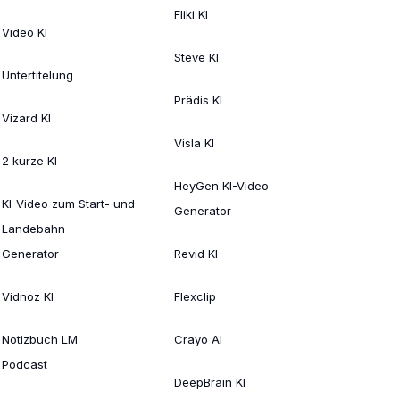
Fliki KI
Video KI
Steve KI
Untertitelung
Prädis KI
Vizard KI
Visla KI
2 kurze KI
HeyGen KI-Video
KI-Video zum Start- und
Generator
Landebahn
Generator
Revid KI
Vidnoz KI
Flexclip
Notizbuch LM
Crayo AI
Podcast
DeepBrain KI