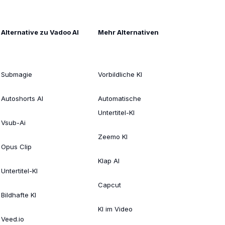
Alternative zu Vadoo AI
Mehr Alternativen
Submagie
Vorbildliche KI
Autoshorts AI
Automatische
Untertitel-KI
Vsub-Ai
Zeemo KI
Opus Clip
Klap AI
Untertitel-KI
Capcut
Bildhafte KI
KI im Video
Veed.io