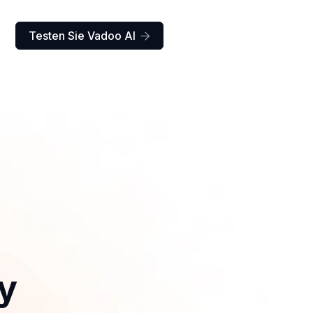
Testen Sie Vadoo AI

ay