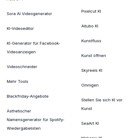
Pixelcut KI
Sora AI Videogenerator
Aitubo KI
KI-Videoeditor
Kunstfluss
KI-Generator für Facebook-
Videoanzeigen
Kunst öffnen
Videoschneider
Skyreels KI
Mehr Tools
Omnigen
Blackfriday-Angebote
Stellen Sie sich KI vor
Kunst
Ästhetischer
Namensgenerator für Spotify-
SeaArt KI
Wiedergabelisten
Makepix KI