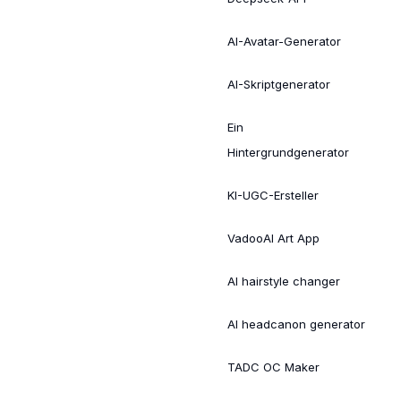
AI-Avatar-Generator
AI-Skriptgenerator
Ein
Hintergrundgenerator
KI-UGC-Ersteller
VadooAI Art App
AI hairstyle changer
AI headcanon generator
TADC OC Maker