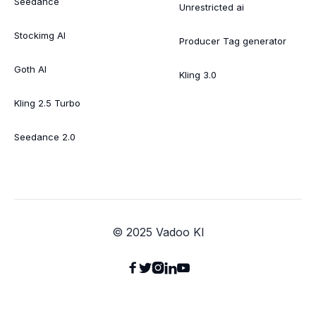
Seedance
Unrestricted ai
Stockimg AI
Producer Tag generator
Goth AI
Kling 3.0
Kling 2.5 Turbo
Seedance 2.0
© 2025 Vadoo KI




