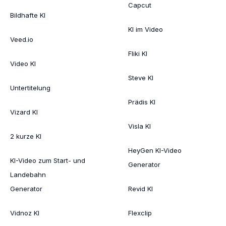
Capcut
Bildhafte KI
KI im Video
Veed.io
Fliki KI
Video KI
Steve KI
Untertitelung
Prädis KI
Vizard KI
Visla KI
2 kurze KI
HeyGen KI-Video
KI-Video zum Start- und
Generator
Landebahn
Generator
Revid KI
Vidnoz KI
Flexclip