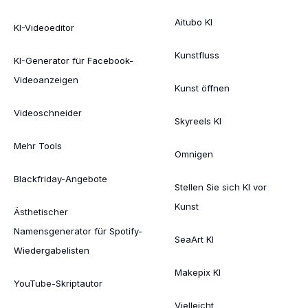
Aitubo KI
KI-Videoeditor
Kunstfluss
KI-Generator für Facebook-
Videoanzeigen
Kunst öffnen
Videoschneider
Skyreels KI
Mehr Tools
Omnigen
Blackfriday-Angebote
Stellen Sie sich KI vor
Kunst
Ästhetischer
Namensgenerator für Spotify-
SeaArt KI
Wiedergabelisten
Makepix KI
YouTube-Skriptautor
Vielleicht