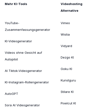
Mehr KI-Tools
Videohosting
Alternative
YouTube-
Vimeo
Zusammenfassungsgenerator
Wistia
KI-Videogenerator
Vidyard
Videos ohne Gesicht auf
Dezgo KI
Autopilot
Goku KI
AI Tiktok-Videogenerator
Kunstguru
KI-Instagram-Rollengenerator
Stilare KI
AutoGPT
Pixelcut KI
Sora AI Videogenerator