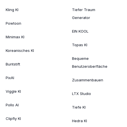
Kling KI
Tiefer Traum
Generator
Powtoon
EIN KOOL
Minimax KI
Topas KI
Koreanisches KI
Bequeme
Buntstift
Benutzeroberfläche
PixAI
Zusammenbauen
Viggle KI
LTX Studio
Pollo AI
Tiefe KI
Clipfly KI
Hedra KI