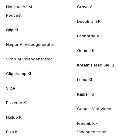
Notizbuch LM
Crayo AI
Podcast
DeepBrain KI
Qlip KI
Leonardo A. I.
Haiper Ai Videogenerator
Genmo KI
Virbo Ai Videogenerator
Kreatifizieren Sie KI
Clipchamp KI
Luma KI
Silbe
Kaiber KI
Pixverse KI
Google Veo Video
Hailuo KI
Freepik KI-
Pika KI
Videogenerator