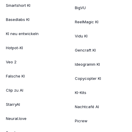
Smartshort KI
BigVU
Basedlabs KI
ReelMagic KI
KI neu entwickeln
Vidu KI
Hotpot-KI
Gencraft KI
Veo 2
Ideogramm KI
Falsche KI
Copycopter KI
Clip zu AI
KI-Kits
StarryAI
Nachtcafé AI
Neural.love
Picrew