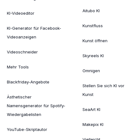
Aitubo KI
KI-Videoeditor
Kunstfluss
KI-Generator für Facebook-
Videoanzeigen
Kunst öffnen
Videoschneider
Skyreels KI
Mehr Tools
Omnigen
Blackfriday-Angebote
Stellen Sie sich KI vor
Kunst
Ästhetischer
Namensgenerator für Spotify-
SeaArt KI
Wiedergabelisten
Makepix KI
YouTube-Skriptautor
Vielleicht