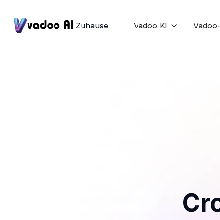
Zuhause
Vadoo KI
Vadoo-

Cr