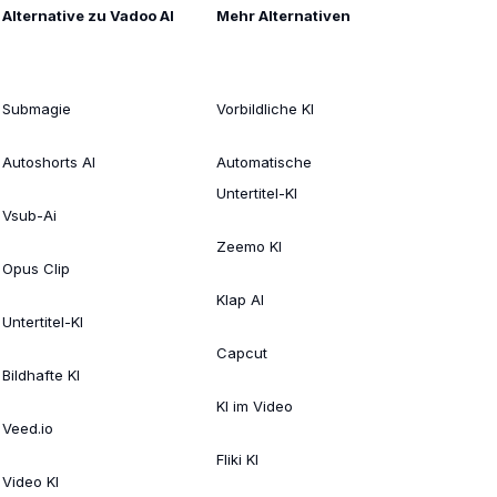
Alternative zu Vadoo AI
Mehr Alternativen
Submagie
Vorbildliche KI
Autoshorts AI
Automatische
Untertitel-KI
Vsub-Ai
Zeemo KI
Opus Clip
Klap AI
Untertitel-KI
Capcut
Bildhafte KI
KI im Video
Veed.io
Fliki KI
Video KI