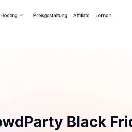
Hosting
Preisgestaltung
Affiliate
Lernen

owdParty Black Fri