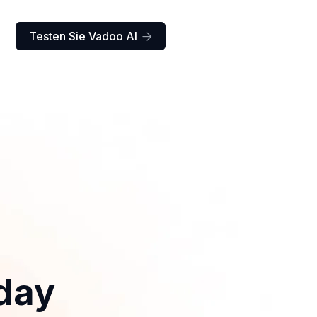
Testen Sie Vadoo AI

day