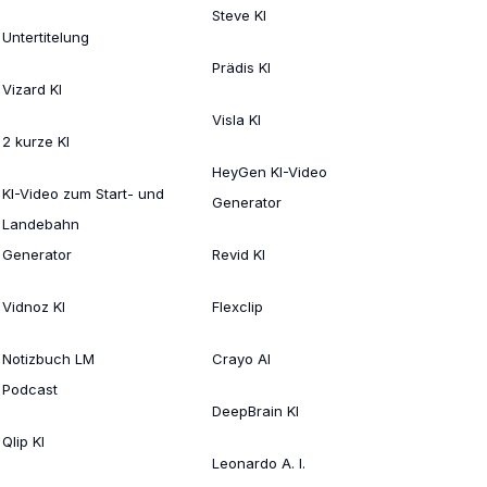
Steve KI
Untertitelung
Prädis KI
Vizard KI
Visla KI
2 kurze KI
HeyGen KI-Video
KI-Video zum Start- und
Generator
Landebahn
Generator
Revid KI
Vidnoz KI
Flexclip
Notizbuch LM
Crayo AI
Podcast
DeepBrain KI
Qlip KI
Leonardo A. I.