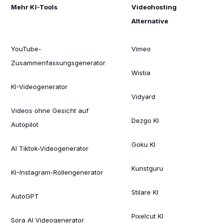
Mehr KI-Tools
Videohosting
Alternative
YouTube-
Vimeo
Zusammenfassungsgenerator
Wistia
KI-Videogenerator
Vidyard
Videos ohne Gesicht auf
Dezgo KI
Autopilot
Goku KI
AI Tiktok-Videogenerator
Kunstguru
KI-Instagram-Rollengenerator
Stilare KI
AutoGPT
Pixelcut KI
Sora AI Videogenerator