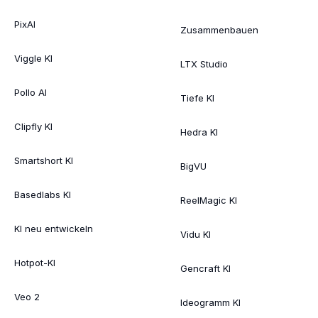
PixAI
Zusammenbauen
Viggle KI
LTX Studio
Pollo AI
Tiefe KI
Clipfly KI
Hedra KI
Smartshort KI
BigVU
Basedlabs KI
ReelMagic KI
KI neu entwickeln
Vidu KI
Hotpot-KI
Gencraft KI
Veo 2
Ideogramm KI