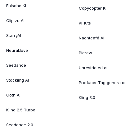
Falsche KI
Copycopter KI
Clip zu AI
KI-Kits
StarryAI
Nachtcafé AI
Neural.love
Picrew
Seedance
Unrestricted ai
Stockimg AI
Producer Tag generator
Goth AI
Kling 3.0
Kling 2.5 Turbo
Seedance 2.0