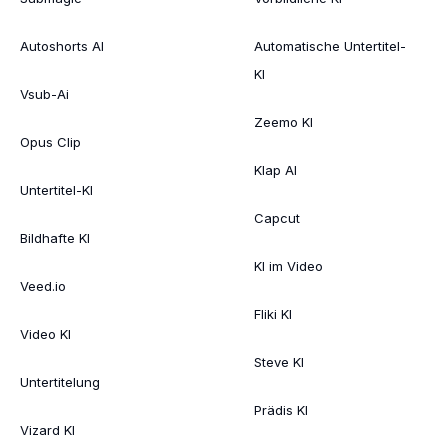
Autoshorts AI
Automatische Untertitel-
KI
Vsub-Ai
Zeemo KI
Opus Clip
Klap AI
Untertitel-KI
Capcut
Bildhafte KI
KI im Video
Veed.io
Fliki KI
Video KI
Steve KI
Untertitelung
Prädis KI
Vizard KI