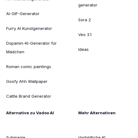
generator
AI-GIF-Generator
Sora 2
Furry AI Kunstgenerator
Veo 3.1
Dopamin-KI-Generator für
Ideas
Mädchen
Roman comic paintings
Goofy Ahh Wallpaper
Cattle Brand Generator
Alternative zu Vadoo AI
Mehr Alternativen
Submagie
Vorbildliche KI