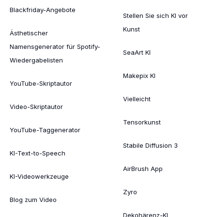
Blackfriday-Angebote
Stellen Sie sich KI vor
Kunst
Ästhetischer
Namensgenerator für Spotify-
SeaArt KI
Wiedergabelisten
Makepix KI
YouTube-Skriptautor
Vielleicht
Video-Skriptautor
Tensorkunst
YouTube-Taggenerator
Stabile Diffusion 3
KI-Text-to-Speech
AirBrush App
KI-Videowerkzeuge
Zyro
Blog zum Video
Dekohärenz-KI