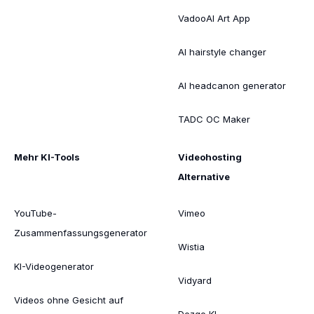
VadooAI Art App
AI hairstyle changer
AI headcanon generator
TADC OC Maker
Mehr KI-Tools
Videohosting
Alternative
YouTube-
Vimeo
Zusammenfassungsgenerator
Wistia
KI-Videogenerator
Vidyard
Videos ohne Gesicht auf
Dezgo KI