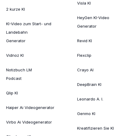
Visla KI
2 kurze KI
HeyGen KI-Video
KI-Video zum Start- und
Generator
Landebahn
Generator
Revid KI
Vidnoz KI
Flexclip
Notizbuch LM
Crayo AI
Podcast
DeepBrain KI
Qlip KI
Leonardo A. I.
Haiper Ai Videogenerator
Genmo KI
Virbo Ai Videogenerator
Kreatifizieren Sie KI