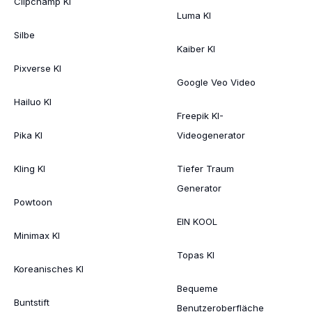
Clipchamp KI
Luma KI
Silbe
Kaiber KI
Pixverse KI
Google Veo Video
Hailuo KI
Freepik KI-
Pika KI
Videogenerator
Kling KI
Tiefer Traum
Generator
Powtoon
EIN KOOL
Minimax KI
Topas KI
Koreanisches KI
Bequeme
Buntstift
Benutzeroberfläche