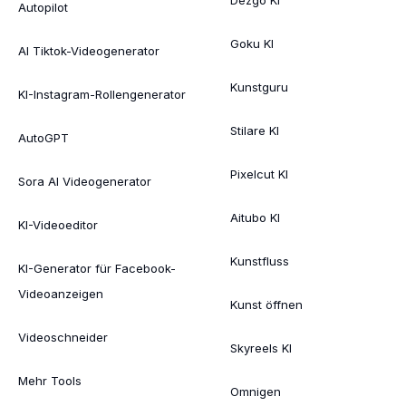
Autopilot
Goku KI
AI Tiktok-Videogenerator
Kunstguru
KI-Instagram-Rollengenerator
Stilare KI
AutoGPT
Pixelcut KI
Sora AI Videogenerator
Aitubo KI
KI-Videoeditor
Kunstfluss
KI-Generator für Facebook-
Videoanzeigen
Kunst öffnen
Videoschneider
Skyreels KI
Mehr Tools
Omnigen