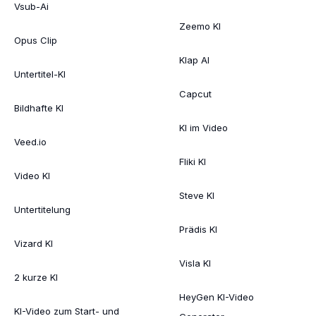
Vsub-Ai
Zeemo KI
Opus Clip
Klap AI
Untertitel-KI
Capcut
Bildhafte KI
KI im Video
Veed.io
Fliki KI
Video KI
Steve KI
Untertitelung
Prädis KI
Vizard KI
Visla KI
2 kurze KI
HeyGen KI-Video
KI-Video zum Start- und