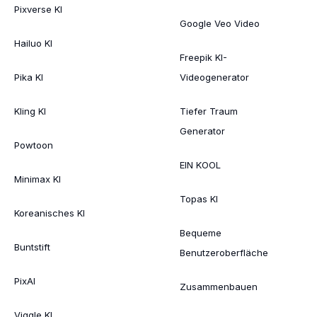
Pixverse KI
Google Veo Video
Hailuo KI
Freepik KI-
Pika KI
Videogenerator
Kling KI
Tiefer Traum
Generator
Powtoon
EIN KOOL
Minimax KI
Topas KI
Koreanisches KI
Bequeme
Buntstift
Benutzeroberfläche
PixAI
Zusammenbauen
Viggle KI