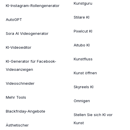
Kunstguru
KI-Instagram-Rollengenerator
Stilare KI
AutoGPT
Pixelcut KI
Sora AI Videogenerator
Aitubo KI
KI-Videoeditor
Kunstfluss
KI-Generator für Facebook-
Videoanzeigen
Kunst öffnen
Videoschneider
Skyreels KI
Mehr Tools
Omnigen
Blackfriday-Angebote
Stellen Sie sich KI vor
Kunst
Ästhetischer