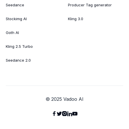
Seedance
Producer Tag generator
Stockimg AI
Kling 3.0
Goth AI
Kling 2.5 Turbo
Seedance 2.0
© 2025 Vadoo AI




