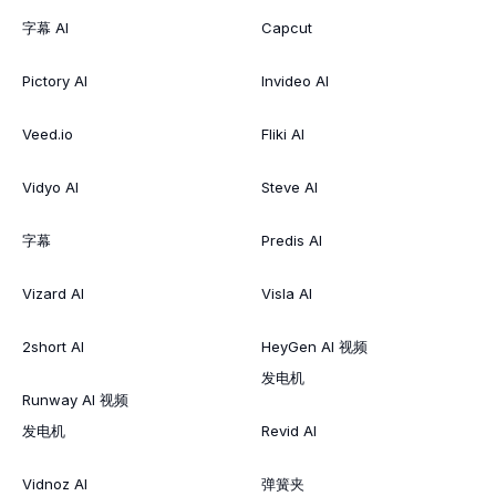
字幕 AI
Capcut
Pictory AI
Invideo AI
Veed.io
Fliki AI
Vidyo AI
Steve AI
字幕
Predis AI
Vizard AI
Visla AI
2short AI
HeyGen AI 视频
发电机
Runway AI 视频
发电机
Revid AI
Vidnoz AI
弹簧夹