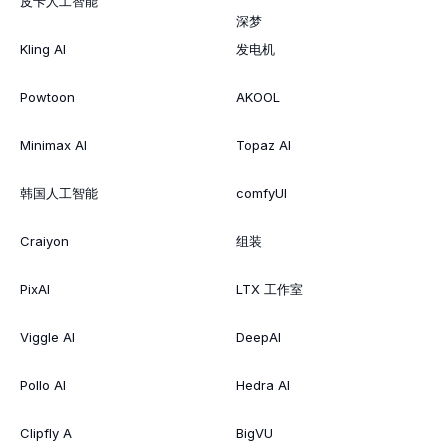
皮卡人工智能
深梦
Kling AI
发电机
Powtoon
AKOOL
Minimax AI
Topaz AI
韩国人工智能
comfyUI
Craiyon
组装
PixAI
LTX 工作室
Viggle AI
DeepAI
Pollo AI
Hedra AI
Clipfly A
BigVU