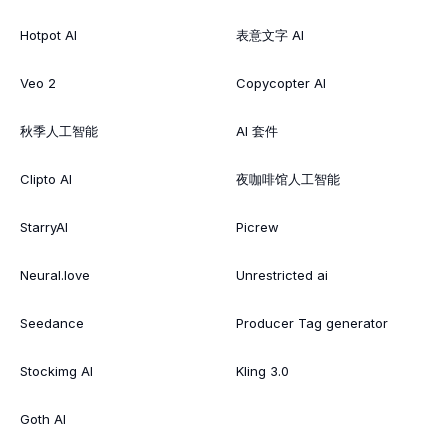
Hotpot AI
表意文字 AI
Veo 2
Copycopter AI
秋季人工智能
AI 套件
Clipto AI
夜咖啡馆人工智能
StarryAI
Picrew
Neural.love
Unrestricted ai
Seedance
Producer Tag generator
Stockimg AI
Kling 3.0
Goth AI