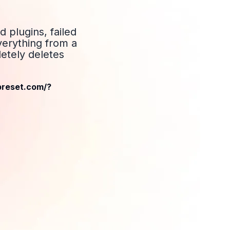
 plugins, failed
verything from a
letely deletes
wpreset.com/?