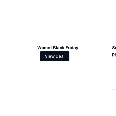
Wpmet Black Friday
S
P
View Deal