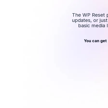
The WP Reset pl
updates, or jus
basic media l
You can get 