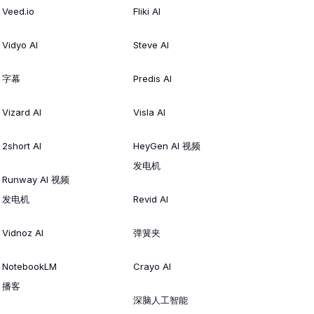
Veed.io
Fliki AI
Vidyo AI
Steve AI
字幕
Predis AI
Vizard AI
Visla AI
2short AI
HeyGen AI 视频
发电机
Runway AI 视频
发电机
Revid AI
Vidnoz AI
弹簧夹
NotebookLM
Crayo AI
播客
深脑人工智能