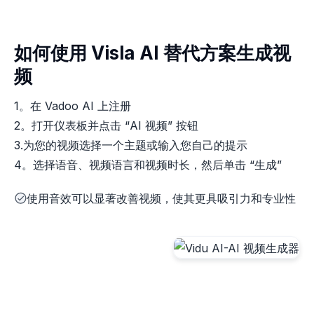
如何使用 Visla AI 替代方案生成视
频
1。在 Vadoo AI 上注册
2。打开仪表板并点击 “AI 视频” 按钮
3.为您的视频选择一个主题或输入您自己的提示
4。选择语音、视频语言和视频时长，然后单击 “生成”
使用音效可以显著改善视频，使其更具吸引力和专业性