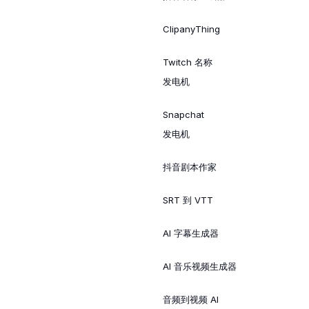
ClipanyThing
Twitch 名称
发电机
Snapchat
发电机
抖音剧本作家
SRT 到 VTT
AI 字幕生成器
AI 音乐视频生成器
音频到视频 AI