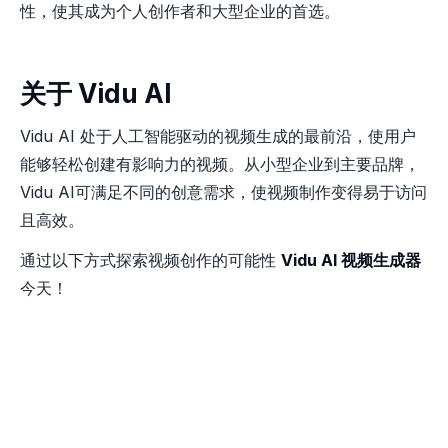
性，使其成为个人创作者和大型企业的首选。
关于 Vidu AI
Vidu AI 处于人工智能驱动的视频生成的最前沿，使用户
能够轻松创建有影响力的视频。从小型企业到主要品牌，
Vidu AI可满足不同的创意需求，使视频制作变得易于访问
且高效。
通过以下方式探索视频创作的可能性
Vidu AI 视频生成器
今天！