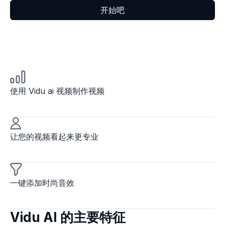
开始吧
使用 Vidu ai 视频制作视频
让您的视频看起来更专业
一键添加时尚音效
Vidu AI 的主要特征