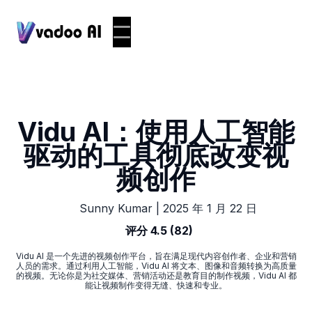
Vidu AI：使用人工智能
驱动的工具彻底改变视
频创作
|
2025 年 1 月 22 日
Sunny Kumar
评分 4.5 (82)
Vidu AI 是一个先进的视频创作平台，旨在满足现代内容创作者、企业和营销
人员的需求。通过利用人工智能，Vidu AI 将文本、图像和音频转换为高质量
的视频。无论你是为社交媒体、营销活动还是教育目的制作视频，Vidu AI 都
能让视频制作变得无缝、快速和专业。