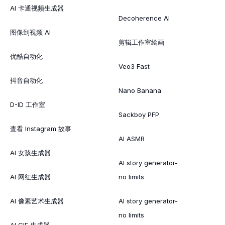
AI 卡通视频生成器
Decoherence AI
图像到视频 AI
剪辑工作室绘画
优酷自动化
Veo3 Fast
抖音自动化
Nano Banana
D-ID 工作室
Sackboy PFP
查看 Instagram 故事
AI ASMR
AI 女孩生成器
AI story generator-
AI 网红生成器
no limits
AI 像素艺术生成器
AI story generator-
no limits