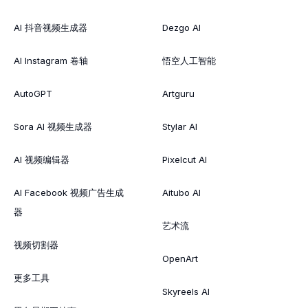
AI 抖音视频生成器
Dezgo AI
AI Instagram 卷轴
悟空人工智能
AutoGPT
Artguru
Sora AI 视频生成器
Stylar AI
AI 视频编辑器
Pixelcut AI
AI Facebook 视频广告生成
Aitubo AI
器
艺术流
视频切割器
OpenArt
更多工具
Skyreels AI