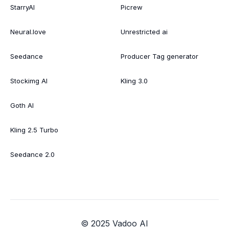
StarryAI
Picrew
Neural.love
Unrestricted ai
Seedance
Producer Tag generator
Stockimg AI
Kling 3.0
Goth AI
Kling 2.5 Turbo
Seedance 2.0
© 2025 Vadoo AI