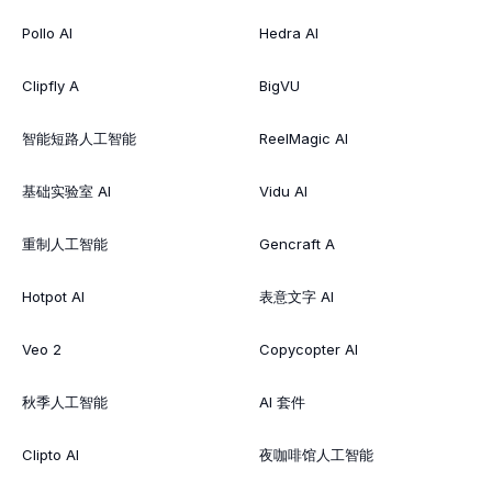
Pollo AI
Hedra AI
Clipfly A
BigVU
智能短路人工智能
ReelMagic AI
基础实验室 AI
Vidu AI
重制人工智能
Gencraft A
Hotpot AI
表意文字 AI
Veo 2
Copycopter AI
秋季人工智能
AI 套件
Clipto AI
夜咖啡馆人工智能