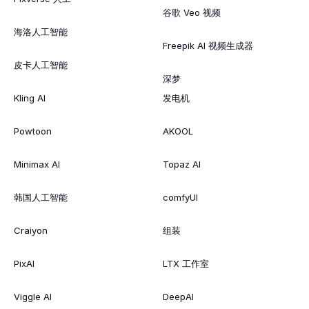
谷歌 Veo 视频
海洛人工智能
Freepik AI 视频生成器
皮卡人工智能
深梦
Kling AI
发电机
Powtoon
AKOOL
Minimax AI
Topaz AI
韩国人工智能
comfyUI
Craiyon
组装
PixAI
LTX 工作室
Viggle AI
DeepAI