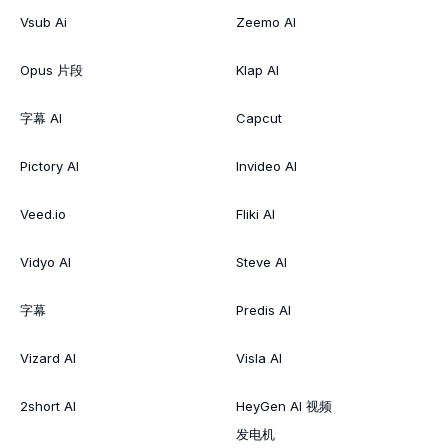
Vsub Ai
Zeemo AI
Opus 片段
Klap AI
字幕 AI
Capcut
Pictory AI
Invideo AI
Veed.io
Fliki AI
Vidyo AI
Steve AI
字幕
Predis AI
Vizard AI
Visla AI
2short AI
HeyGen AI 视频
发电机