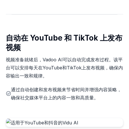
自动在 YouTube 和 TikTok 上发布
视频
视频准备就绪后，Vadoo AI可以自动完成发布过程。该平
台可以安排每天在YouTube和TikTok上发布视频，确保内
容输出一致和规律。
通过自动创建和发布视频来节省时间并增强内容策略，
确保社交媒体平台上的内容一致和高质量。