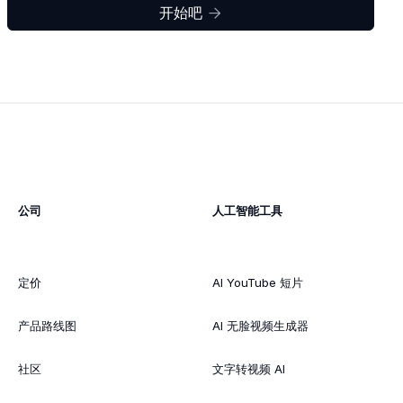
开始吧

公司
人工智能工具
定价
AI YouTube 短片
产品路线图
AI 无脸视频生成器
社区
文字转视频 AI