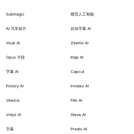
Submagic
模范人工智能
AI 汽车短片
自动字幕 AI
Vsub Ai
Zeemo AI
Opus 片段
Klap AI
字幕 AI
Capcut
Pictory AI
Invideo AI
Veed.io
Fliki AI
Vidyo AI
Steve AI
字幕
Predis AI