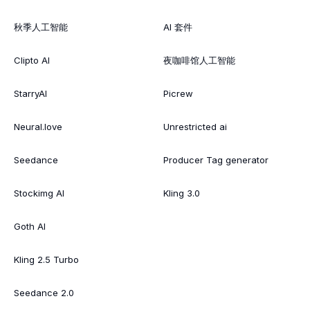
秋季人工智能
AI 套件
Clipto AI
夜咖啡馆人工智能
StarryAI
Picrew
Neural.love
Unrestricted ai
Seedance
Producer Tag generator
Stockimg AI
Kling 3.0
Goth AI
Kling 2.5 Turbo
Seedance 2.0