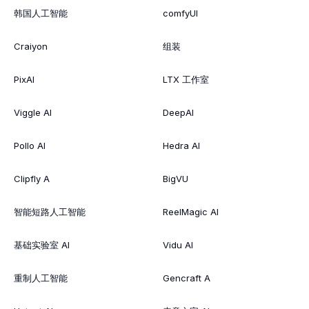
韩国人工智能
comfyUI
Craiyon
组装
PixAI
LTX 工作室
Viggle AI
DeepAI
Pollo AI
Hedra AI
Clipfly A
BigVU
智能短路人工智能
ReelMagic AI
基础实验室 AI
Vidu AI
重制人工智能
Gencraft A