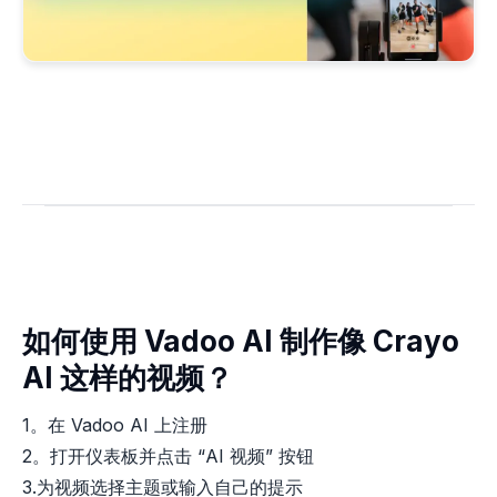
如何使用 Vadoo AI 制作像 Crayo
AI 这样的视频？
1。在 Vadoo AI 上注册
2。打开仪表板并点击 “AI 视频” 按钮
3.为视频选择主题或输入自己的提示