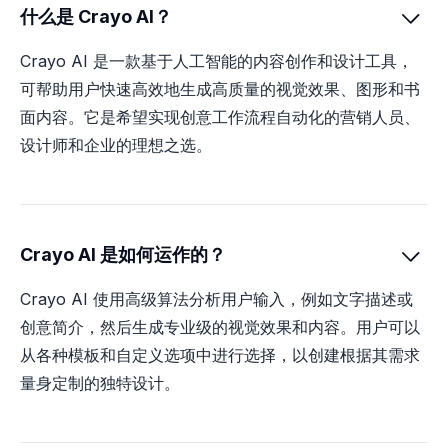
什么是 Crayo AI？

Crayo AI 是一款基于人工智能的内容创作和设计工具，
可帮助用户快速高效地生成高质量的视觉效果、图形和书
面内容。它是希望实现创意工作流程自动化的营销人员、
设计师和企业的理想之选。
Crayo AI 是如何运作的？

Crayo AI 使用高级算法分析用户输入，例如文字描述或
创意简介，然后生成专业级的视觉效果和内容。用户可以
从各种模板和自定义选项中进行选择，以创建根据其需求
量身定制的独特设计。