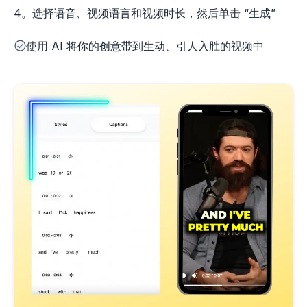
4。选择语音、视频语言和视频时长，然后单击 “生成”
使用 AI 将你的创意带到生动、引人入胜的视频中