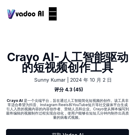
Crayo AI-人工智能驱动
的短视频创作工具
|
2024 年 10 月 2 日
Sunny Kumar
评分 4.3 (45)
Crayo AI
是一个尖端平台，旨在通过人工智能简化短视频的创作。该工具非
常适合希望为抖音、Instagram Reels和YouTube短片等社交媒体平台生成
引人入胜的视频内容的内容创作者、营销人员和企业。Crayo使从脚本编写到
最终编辑的视频制作过程实现自动化，使用户能够在短短几分钟内制作出高质
量的病毒式视频。