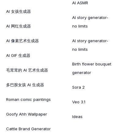
AI ASMR
AI 女孩生成器
AI story generator-
AI 网红生成器
no limits
AI 像素艺术生成器
AI story generator-
no limits
AI GIF 生成器
Birth flower bouquet
毛茸茸的 AI 艺术生成器
generator
多巴胺女孩 AI 生成器
Sora 2
Roman comic paintings
Veo 3.1
Goofy Ahh Wallpaper
Ideas
Cattle Brand Generator