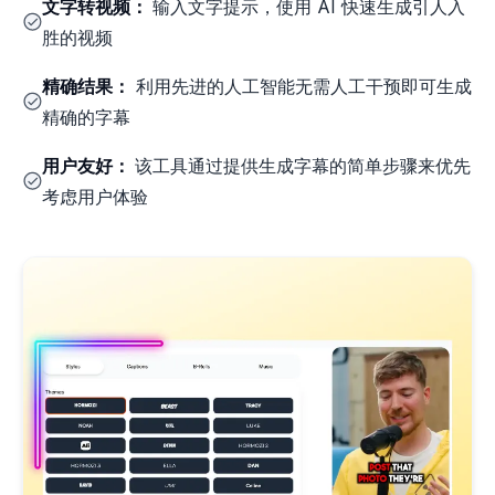
文字转视频：
输入文字提示，使用 AI 快速生成引人入
胜的视频
精确结果：
利用先进的人工智能无需人工干预即可生成
精确的字幕
用户友好：
该工具通过提供生成字幕的简单步骤来优先
考虑用户体验