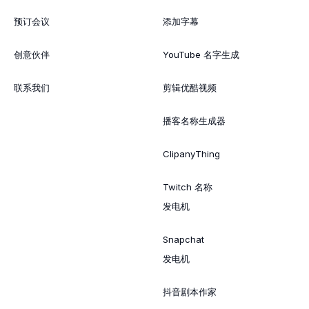
预订会议
添加字幕
创意伙伴
YouTube 名字生成
联系我们
剪辑优酷视频
播客名称生成器
ClipanyThing
Twitch 名称
发电机
Snapchat
发电机
抖音剧本作家