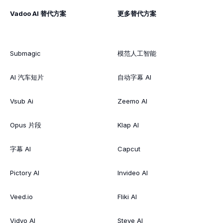
Vadoo AI 替代方案
更多替代方案
Submagic
模范人工智能
AI 汽车短片
自动字幕 AI
Vsub Ai
Zeemo AI
Opus 片段
Klap AI
字幕 AI
Capcut
Pictory AI
Invideo AI
Veed.io
Fliki AI
Vidyo AI
Steve AI