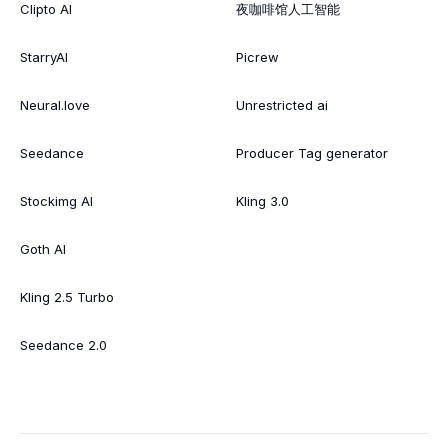
Clipto AI
夜咖啡馆人工智能
StarryAI
Picrew
Neural.love
Unrestricted ai
Seedance
Producer Tag generator
Stockimg AI
Kling 3.0
Goth AI
Kling 2.5 Turbo
Seedance 2.0