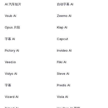
AI 汽车短片
自动字幕 AI
Vsub Ai
Zeemo AI
Opus 片段
Klap AI
字幕 AI
Capcut
Pictory AI
Invideo AI
Veed.io
Fliki AI
Vidyo AI
Steve AI
字幕
Predis AI
Vizard AI
Visla AI