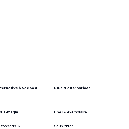
lternative à Vadoo AI
Plus d'alternatives
ous-magie
Une IA exemplaire
utoshorts AI
Sous-titres