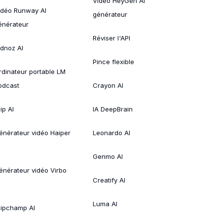
Vidéo HeyGen AI
idéo Runway AI
générateur
énérateur
Réviser l'API
idnoz AI
Pince flexible
rdinateur portable LM
odcast
Crayon AI
ip AI
IA DeepBrain
énérateur vidéo Haiper
Leonardo AI
Genmo AI
énérateur vidéo Virbo
Creatify AI
Luma AI
lipchamp AI