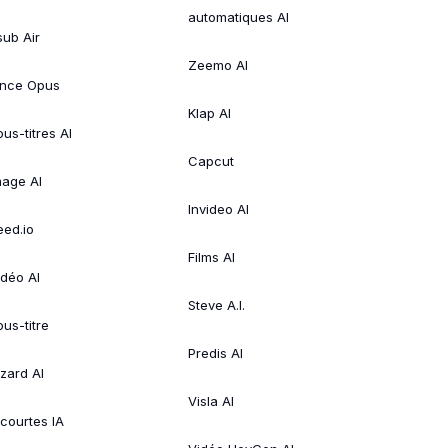
automatiques AI
sub Air
Zeemo AI
ince Opus
Klap AI
us-titres AI
Capcut
mage AI
Invideo AI
eed.io
Films AI
idéo AI
Steve A.I.
ous-titre
Predis AI
izard AI
Visla AI
 courtes IA