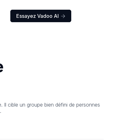
Essayez Vadoo AI

e
 Il cible un groupe bien défini de personnes
.