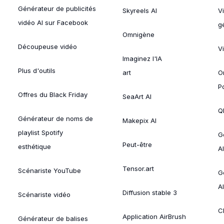
Générateur de publicités
Skyreels AI
V
vidéo AI sur Facebook
g
Omnigène
Découpeuse vidéo
V
Imaginez l'IA
Plus d'outils
art
O
P
Offres du Black Friday
SeaArt AI
Ql
Générateur de noms de
Makepix AI
playlist Spotify
G
Peut-être
esthétique
AI
Tensor.art
Scénariste YouTube
G
AI
Diffusion stable 3
Scénariste vidéo
C
Application AirBrush
Générateur de balises