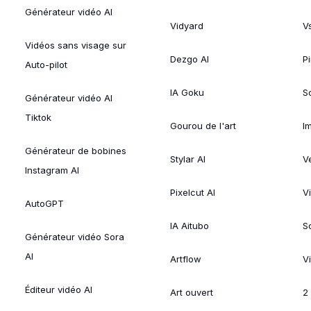
Générateur vidéo AI
Vidyard
V
Vidéos sans visage sur
Dezgo AI
P
Auto-pilot
IA Goku
So
Générateur vidéo AI
Tiktok
Gourou de l'art
I
Générateur de bobines
Stylar AI
V
Instagram AI
Pixelcut AI
V
AutoGPT
IA Aitubo
S
Générateur vidéo Sora
AI
Artflow
V
Éditeur vidéo AI
Art ouvert
2