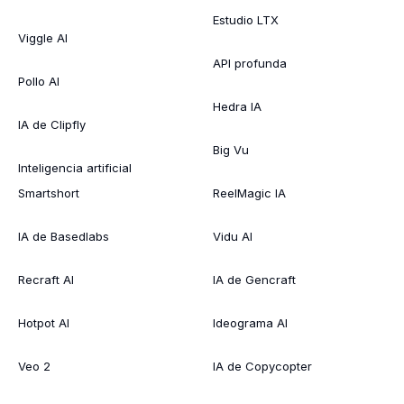
Estudio LTX
Viggle AI
API profunda
Pollo AI
Hedra IA
IA de Clipfly
Big Vu
Inteligencia artificial
Smartshort
ReelMagic IA
IA de Basedlabs
Vidu AI
Recraft AI
IA de Gencraft
Hotpot AI
Ideograma AI
Veo 2
IA de Copycopter