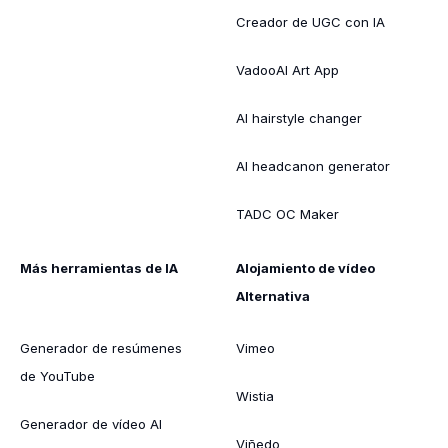
Creador de UGC con IA
VadooAI Art App
AI hairstyle changer
AI headcanon generator
TADC OC Maker
Más herramientas de IA
Alojamiento de vídeo
Alternativa
Generador de resúmenes
Vimeo
de YouTube
Wistia
Generador de vídeo AI
Viñedo