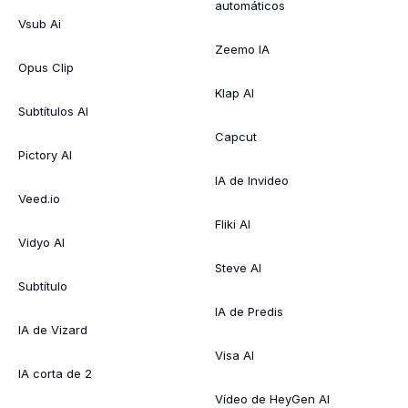
automáticos
Vsub Ai
Zeemo IA
Opus Clip
Klap AI
Subtítulos AI
Capcut
Pictory AI
IA de Invideo
Veed.io
Fliki AI
Vidyo AI
Steve AI
Subtítulo
IA de Predis
IA de Vizard
Visa AI
IA corta de 2
Vídeo de HeyGen AI