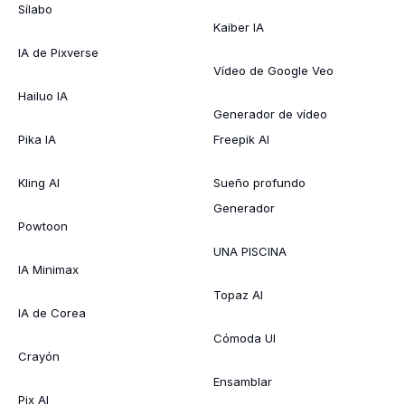
Sílabo
Kaiber IA
IA de Pixverse
Vídeo de Google Veo
Hailuo IA
Generador de vídeo
Pika IA
Freepik AI
Kling AI
Sueño profundo
Generador
Powtoon
UNA PISCINA
IA Minimax
Topaz AI
IA de Corea
Cómoda UI
Crayón
Ensamblar
Pix AI