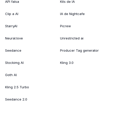
API falsa
Kits de IA
Clip a AI
IA de Nightcafe
StarryAI
Picrew
Neural.love
Unrestricted ai
Seedance
Producer Tag generator
Stockimg AI
Kling 3.0
Goth AI
Kling 2.5 Turbo
Seedance 2.0