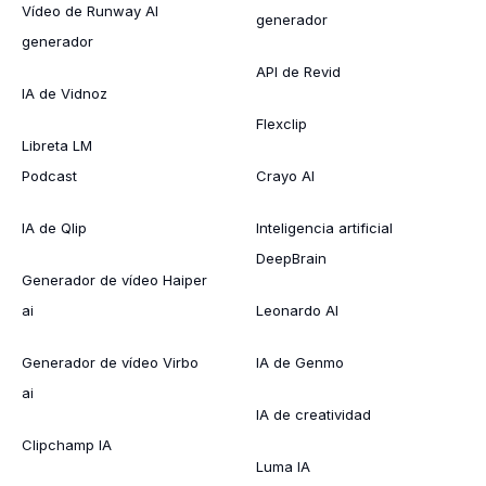
Vídeo de Runway AI
generador
generador
API de Revid
IA de Vidnoz
Flexclip
Libreta LM
Podcast
Crayo AI
IA de Qlip
Inteligencia artificial
DeepBrain
Generador de vídeo Haiper
ai
Leonardo AI
Generador de vídeo Virbo
IA de Genmo
ai
IA de creatividad
Clipchamp IA
Luma IA