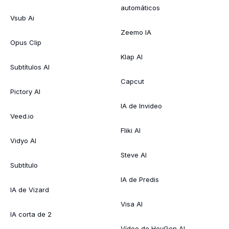
automáticos
Vsub Ai
Zeemo IA
Opus Clip
Klap AI
Subtítulos AI
Capcut
Pictory AI
IA de Invideo
Veed.io
Fliki AI
Vidyo AI
Steve AI
Subtítulo
IA de Predis
IA de Vizard
Visa AI
IA corta de 2
Vídeo de HeyGen AI