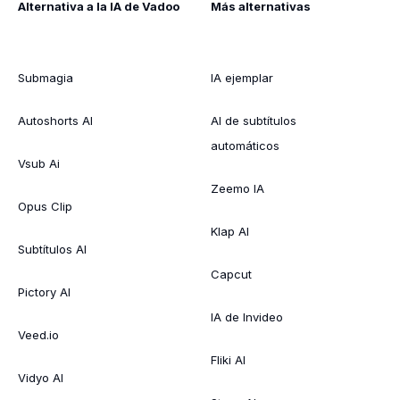
Alternativa a la IA de Vadoo
Más alternativas
Submagia
IA ejemplar
Autoshorts AI
AI de subtítulos
automáticos
Vsub Ai
Zeemo IA
Opus Clip
Klap AI
Subtítulos AI
Capcut
Pictory AI
IA de Invideo
Veed.io
Fliki AI
Vidyo AI