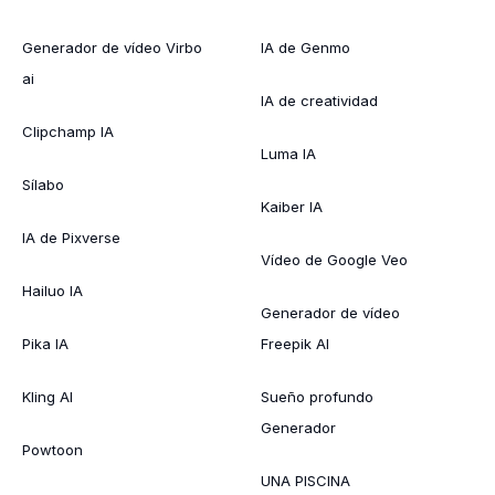
Generador de vídeo Virbo
IA de Genmo
ai
IA de creatividad
Clipchamp IA
Luma IA
Sílabo
Kaiber IA
IA de Pixverse
Vídeo de Google Veo
Hailuo IA
Generador de vídeo
Pika IA
Freepik AI
Kling AI
Sueño profundo
Generador
Powtoon
UNA PISCINA