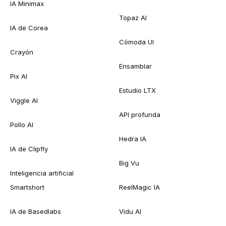
IA Minimax
Topaz AI
IA de Corea
Cómoda UI
Crayón
Ensamblar
Pix AI
Estudio LTX
Viggle AI
API profunda
Pollo AI
Hedra IA
IA de Clipfly
Big Vu
Inteligencia artificial
Smartshort
ReelMagic IA
IA de Basedlabs
Vidu AI