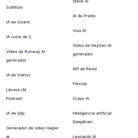
Steve AI
Subtítulo
IA de Predis
IA de Vizard
Visa AI
IA corta de 2
Vídeo de HeyGen AI
Vídeo de Runway AI
generador
generador
API de Revid
IA de Vidnoz
Flexclip
Libreta LM
Podcast
Crayo AI
IA de Qlip
Inteligencia artificial
DeepBrain
Generador de vídeo Haiper
ai
Leonardo AI