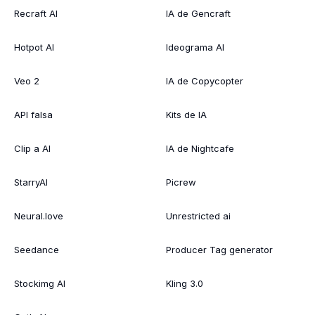
Recraft AI
IA de Gencraft
Hotpot AI
Ideograma AI
Veo 2
IA de Copycopter
API falsa
Kits de IA
Clip a AI
IA de Nightcafe
StarryAI
Picrew
Neural.love
Unrestricted ai
Seedance
Producer Tag generator
Stockimg AI
Kling 3.0