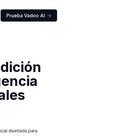
Prueba Vadoo AI

edición
gencia
iales
icial diseñada para