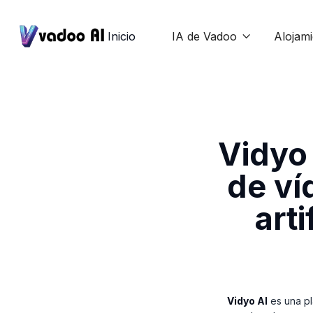
Inicio
IA de Vadoo
Alojam

Vidyo 
de ví
arti
Vidyo AI
es una pl