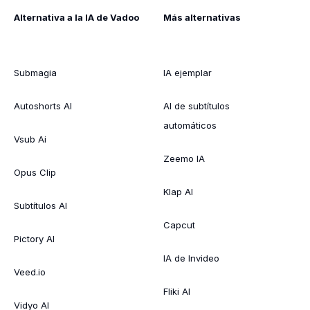
Alternativa a la IA de Vadoo
Más alternativas
Submagia
IA ejemplar
Autoshorts AI
AI de subtítulos
automáticos
Vsub Ai
Zeemo IA
Opus Clip
Klap AI
Subtítulos AI
Capcut
Pictory AI
IA de Invideo
Veed.io
Fliki AI
Vidyo AI