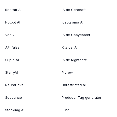
Recraft AI
IA de Gencraft
Hotpot AI
Ideograma AI
Veo 2
IA de Copycopter
API falsa
Kits de IA
Clip a AI
IA de Nightcafe
StarryAI
Picrew
Neural.love
Unrestricted ai
Seedance
Producer Tag generator
Stockimg AI
Kling 3.0