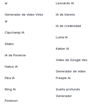
ai
Leonardo AI
Generador de vídeo Virbo
IA de Genmo
ai
IA de creatividad
Clipchamp IA
Luma IA
Sílabo
Kaiber IA
IA de Pixverse
Vídeo de Google Veo
Hailuo IA
Generador de vídeo
Pika IA
Freepik AI
Kling AI
Sueño profundo
Generador
Powtoon