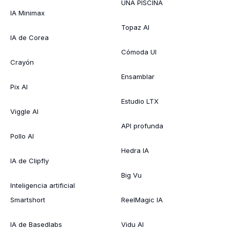
UNA PISCINA
IA Minimax
Topaz AI
IA de Corea
Cómoda UI
Crayón
Ensamblar
Pix AI
Estudio LTX
Viggle AI
API profunda
Pollo AI
Hedra IA
IA de Clipfly
Big Vu
Inteligencia artificial
Smartshort
ReelMagic IA
IA de Basedlabs
Vidu AI