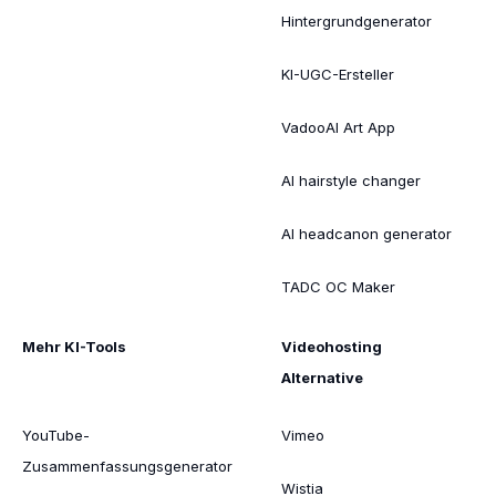
Hintergrundgenerator
KI-UGC-Ersteller
VadooAI Art App
AI hairstyle changer
AI headcanon generator
TADC OC Maker
Mehr KI-Tools
Videohosting
Alternative
YouTube-
Vimeo
Zusammenfassungsgenerator
Wistia