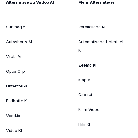
Alternative zu Vadoo AI
Mehr Alternativen
Submagie
Vorbildliche KI
Autoshorts AI
Automatische Untertitel-
KI
Vsub-Ai
Zeemo KI
Opus Clip
Klap AI
Untertitel-KI
Capcut
Bildhafte KI
KI im Video
Veed.io
Fliki KI
Video KI