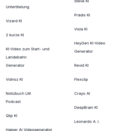
Steve KI
Untertitelung
Prädis KI
Vizard KI
Visla KI
2 kurze KI
HeyGen KI-Video
KI-Video zum Start- und
Generator
Landebahn
Generator
Revid KI
Vidnoz KI
Flexclip
Notizbuch LM
Crayo AI
Podcast
DeepBrain KI
Qlip KI
Leonardo A. I.
Haiper Ai Videogenerator