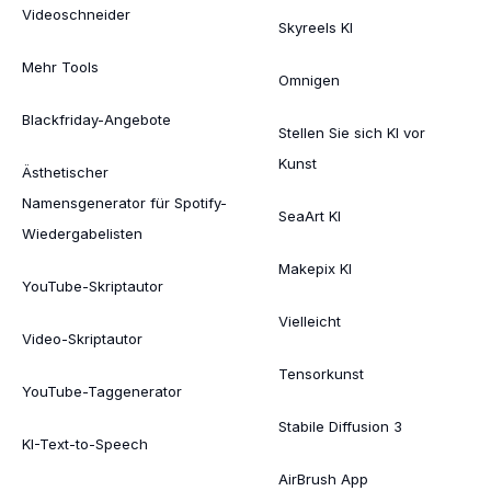
Videoschneider
Skyreels KI
Mehr Tools
Omnigen
Blackfriday-Angebote
Stellen Sie sich KI vor
Kunst
Ästhetischer
Namensgenerator für Spotify-
SeaArt KI
Wiedergabelisten
Makepix KI
YouTube-Skriptautor
Vielleicht
Video-Skriptautor
Tensorkunst
YouTube-Taggenerator
Stabile Diffusion 3
KI-Text-to-Speech
AirBrush App