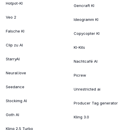
Hotpot-KI
Gencraft KI
Veo 2
Ideogramm KI
Falsche KI
Copycopter KI
Clip zu AI
KI-Kits
StarryAI
Nachtcafé AI
Neural.love
Picrew
Seedance
Unrestricted ai
Stockimg AI
Producer Tag generator
Goth AI
Kling 3.0
Kling 2.5 Turbo