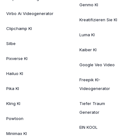
Genmo KI
Virbo Ai Videogenerator
Kreatifizieren Sie KI
Clipchamp KI
Luma KI
Silbe
Kaiber KI
Pixverse KI
Google Veo Video
Hailuo KI
Freepik KI-
Pika KI
Videogenerator
Kling KI
Tiefer Traum
Generator
Powtoon
EIN KOOL
Minimax KI