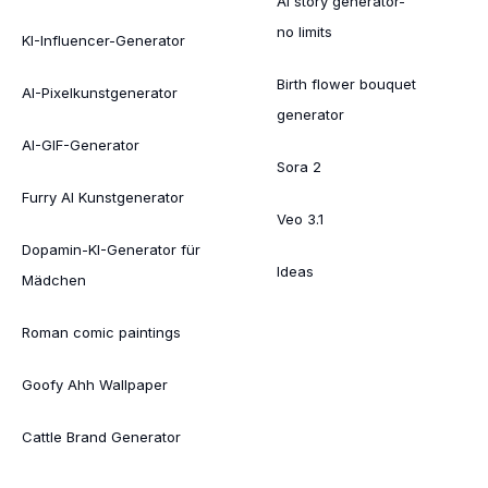
AI story generator-
no limits
KI-Influencer-Generator
Birth flower bouquet
AI-Pixelkunstgenerator
generator
AI-GIF-Generator
Sora 2
Furry AI Kunstgenerator
Veo 3.1
Dopamin-KI-Generator für
Ideas
Mädchen
Roman comic paintings
Goofy Ahh Wallpaper
Cattle Brand Generator