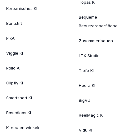
Topas KI
Koreanisches KI
Bequeme
Buntstift
Benutzeroberfläche
PixAI
Zusammenbauen
Viggle KI
LTX Studio
Pollo AI
Tiefe KI
Clipfly KI
Hedra KI
Smartshort KI
BigVU
Basedlabs KI
ReelMagic KI
KI neu entwickeln
Vidu KI