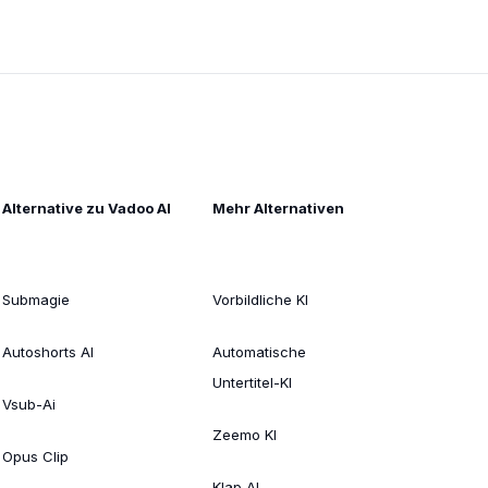
Alternative zu Vadoo AI
Mehr Alternativen
Submagie
Vorbildliche KI
Autoshorts AI
Automatische
Untertitel-KI
Vsub-Ai
Zeemo KI
Opus Clip
Klap AI