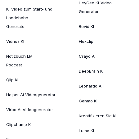
HeyGen KI-Video
KI-Video zum Start- und
Generator
Landebahn
Generator
Revid KI
Vidnoz KI
Flexclip
Notizbuch LM
Crayo AI
Podcast
DeepBrain KI
Qlip KI
Leonardo A. I.
Haiper Ai Videogenerator
Genmo KI
Virbo Ai Videogenerator
Kreatifizieren Sie KI
Clipchamp KI
Luma KI