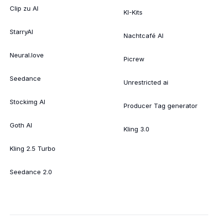
Clip zu AI
KI-Kits
StarryAI
Nachtcafé AI
Neural.love
Picrew
Seedance
Unrestricted ai
Stockimg AI
Producer Tag generator
Goth AI
Kling 3.0
Kling 2.5 Turbo
Seedance 2.0