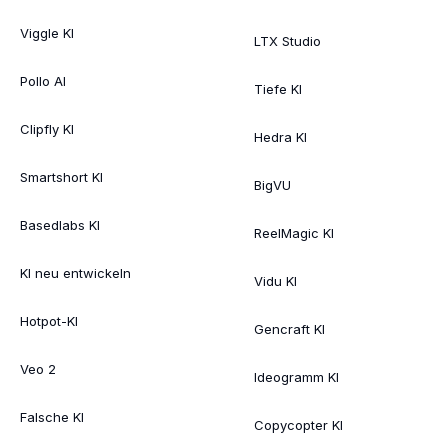
Viggle KI
LTX Studio
Pollo AI
Tiefe KI
Clipfly KI
Hedra KI
Smartshort KI
BigVU
Basedlabs KI
ReelMagic KI
KI neu entwickeln
Vidu KI
Hotpot-KI
Gencraft KI
Veo 2
Ideogramm KI
Falsche KI
Copycopter KI