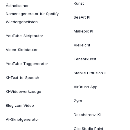
Kunst
Ästhetischer
Namensgenerator für Spotify-
SeaArt KI
Wiedergabelisten
Makepix KI
YouTube-Skriptautor
Vielleicht
Video-Skriptautor
Tensorkunst
YouTube-Taggenerator
Stabile Diffusion 3
KI-Text-to-Speech
AirBrush App
KI-Videowerkzeuge
Zyro
Blog zum Video
Dekohärenz-KI
AI-Skriptgenerator
Clip Studio Paint