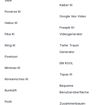
Silbe
Kaiber KI
Pixverse KI
Google Veo Video
Hailuo KI
Freepik KI-
Pika KI
Videogenerator
Kling KI
Tiefer Traum
Generator
Powtoon
EIN KOOL
Minimax KI
Topas KI
Koreanisches KI
Bequeme
Buntstift
Benutzeroberfläche
PixAI
Zusammenbauen