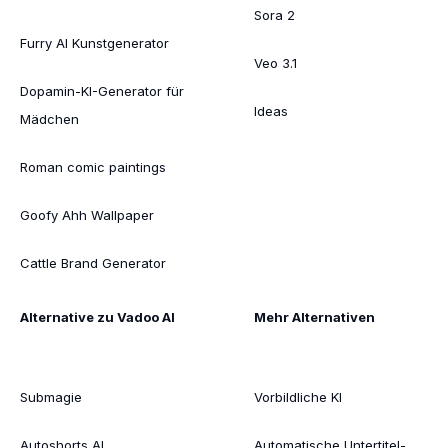
Sora 2
Furry AI Kunstgenerator
Veo 3.1
Dopamin-KI-Generator für
Ideas
Mädchen
Roman comic paintings
Goofy Ahh Wallpaper
Cattle Brand Generator
Alternative zu Vadoo AI
Mehr Alternativen
Submagie
Vorbildliche KI
Autoshorts AI
Automatische Untertitel-