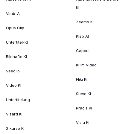
KI
Vsub-Ai
Zeemo KI
Opus Clip
Klap AI
Untertitel-KI
Capcut
Bildhafte KI
KI im Video
Veed.io
Fliki KI
Video KI
Steve KI
Untertitelung
Prädis KI
Vizard KI
Visla KI
2 kurze KI