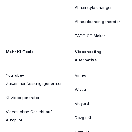
AI hairstyle changer
AI headcanon generator
TADC OC Maker
Mehr KI-Tools
Videohosting
Alternative
YouTube-
Vimeo
Zusammenfassungsgenerator
Wistia
KI-Videogenerator
Vidyard
Videos ohne Gesicht auf
Dezgo KI
Autopilot
Goku KI