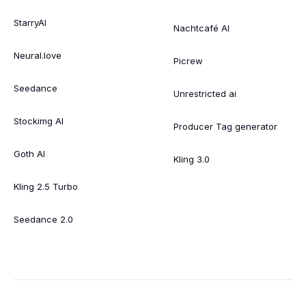
StarryAI
Nachtcafé AI
Neural.love
Picrew
Seedance
Unrestricted ai
Stockimg AI
Producer Tag generator
Goth AI
Kling 3.0
Kling 2.5 Turbo
Seedance 2.0