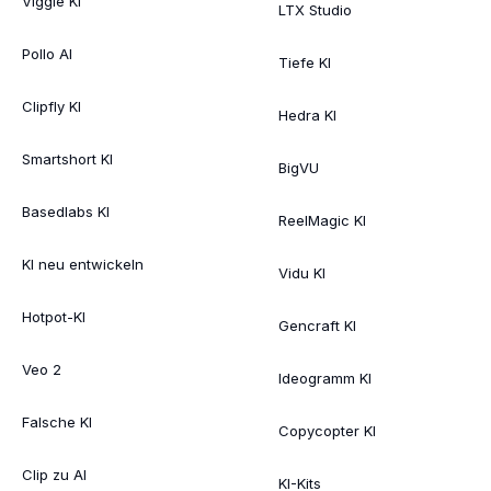
Viggle KI
LTX Studio
Pollo AI
Tiefe KI
Clipfly KI
Hedra KI
Smartshort KI
BigVU
Basedlabs KI
ReelMagic KI
KI neu entwickeln
Vidu KI
Hotpot-KI
Gencraft KI
Veo 2
Ideogramm KI
Falsche KI
Copycopter KI
Clip zu AI
KI-Kits