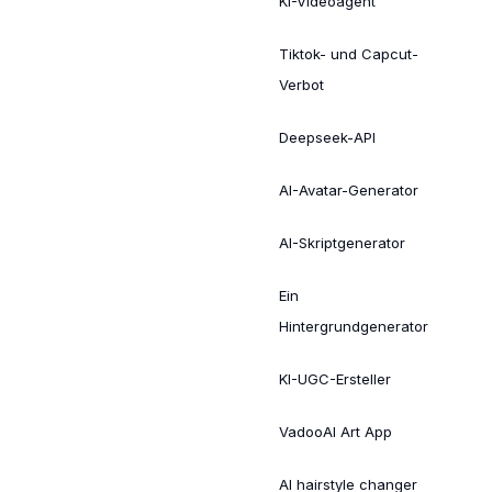
KI-Videoagent
Tiktok- und Capcut-
Verbot
Deepseek-API
AI-Avatar-Generator
AI-Skriptgenerator
Ein
Hintergrundgenerator
KI-UGC-Ersteller
VadooAI Art App
AI hairstyle changer