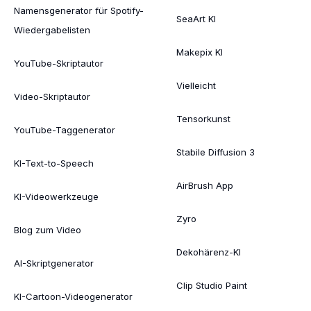
Namensgenerator für Spotify-
SeaArt KI
Wiedergabelisten
Makepix KI
YouTube-Skriptautor
Vielleicht
Video-Skriptautor
Tensorkunst
YouTube-Taggenerator
Stabile Diffusion 3
KI-Text-to-Speech
AirBrush App
KI-Videowerkzeuge
Zyro
Blog zum Video
Dekohärenz-KI
AI-Skriptgenerator
Clip Studio Paint
KI-Cartoon-Videogenerator