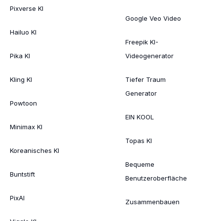
Pixverse KI
Google Veo Video
Hailuo KI
Freepik KI-
Pika KI
Videogenerator
Kling KI
Tiefer Traum
Generator
Powtoon
EIN KOOL
Minimax KI
Topas KI
Koreanisches KI
Bequeme
Buntstift
Benutzeroberfläche
PixAI
Zusammenbauen