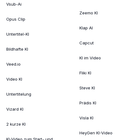
Vsub-Ai
Zeemo KI
Opus Clip
Klap AI
Untertitel-KI
Capcut
Bildhafte KI
KI im Video
Veed.io
Fliki KI
Video KI
Steve KI
Untertitelung
Prädis KI
Vizard KI
Visla KI
2 kurze KI
HeyGen KI-Video
KI-Video zum Start- und