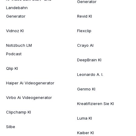
Generator
Landebahn
Generator
Revid KI
Vidnoz KI
Flexclip
Notizbuch LM
Crayo AI
Podcast
DeepBrain KI
Qlip KI
Leonardo A. I.
Haiper Ai Videogenerator
Genmo KI
Virbo Ai Videogenerator
Kreatifizieren Sie KI
Clipchamp KI
Luma KI
Silbe
Kaiber KI