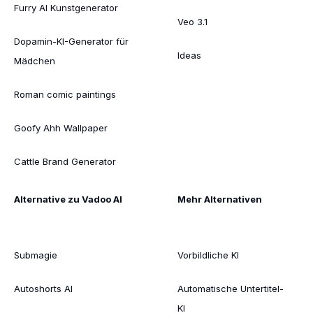
Furry AI Kunstgenerator
Veo 3.1
Dopamin-KI-Generator für
Ideas
Mädchen
Roman comic paintings
Goofy Ahh Wallpaper
Cattle Brand Generator
Alternative zu Vadoo AI
Mehr Alternativen
Submagie
Vorbildliche KI
Autoshorts AI
Automatische Untertitel-
KI