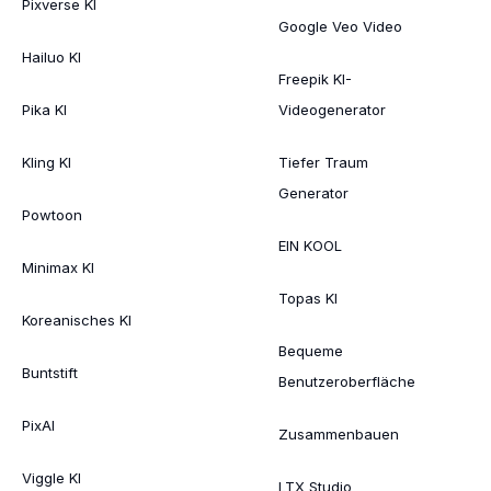
Pixverse KI
Google Veo Video
Hailuo KI
Freepik KI-
Pika KI
Videogenerator
Kling KI
Tiefer Traum
Generator
Powtoon
EIN KOOL
Minimax KI
Topas KI
Koreanisches KI
Bequeme
Buntstift
Benutzeroberfläche
PixAI
Zusammenbauen
Viggle KI
LTX Studio