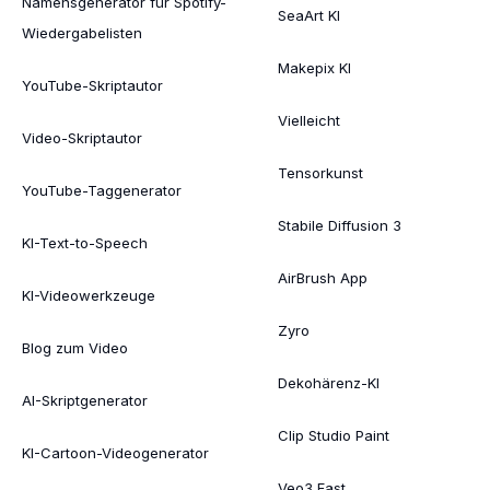
Namensgenerator für Spotify-
SeaArt KI
Wiedergabelisten
Makepix KI
YouTube-Skriptautor
Vielleicht
Video-Skriptautor
Tensorkunst
YouTube-Taggenerator
Stabile Diffusion 3
KI-Text-to-Speech
AirBrush App
KI-Videowerkzeuge
Zyro
Blog zum Video
Dekohärenz-KI
AI-Skriptgenerator
Clip Studio Paint
KI-Cartoon-Videogenerator
Veo3 Fast