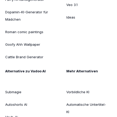
Veo 3.1
Dopamin-KI-Generator für
Ideas
Mädchen
Roman comic paintings
Goofy Ahh Wallpaper
Cattle Brand Generator
Alternative zu Vadoo AI
Mehr Alternativen
Submagie
Vorbildliche KI
Autoshorts AI
Automatische Untertitel-
KI
Vsub-Ai