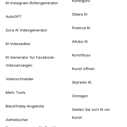
Kunstguru
KI-Instagram-Rollengenerator
Stilare KI
AutoGPT
Pixelcut KI
Sora AI Videogenerator
Aitubo KI
KI-Videoeditor
Kunstfluss
KI-Generator für Facebook-
Videoanzeigen
Kunst öffnen
Videoschneider
Skyreels KI
Mehr Tools
Omnigen
Blackfriday-Angebote
Stellen Sie sich KI vor
Kunst
Ästhetischer