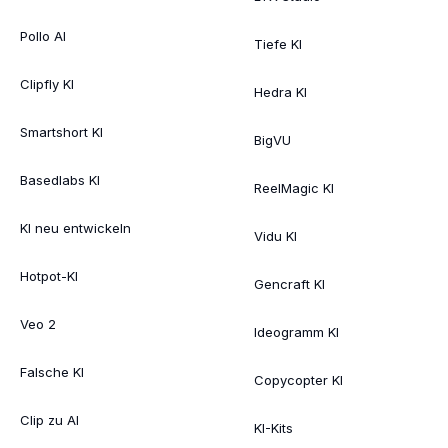
Pollo AI
Tiefe KI
Clipfly KI
Hedra KI
Smartshort KI
BigVU
Basedlabs KI
ReelMagic KI
KI neu entwickeln
Vidu KI
Hotpot-KI
Gencraft KI
Veo 2
Ideogramm KI
Falsche KI
Copycopter KI
Clip zu AI
KI-Kits