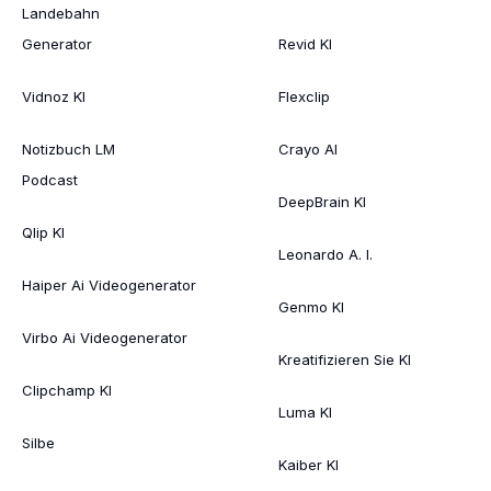
Landebahn
Generator
Revid KI
Vidnoz KI
Flexclip
Notizbuch LM
Crayo AI
Podcast
DeepBrain KI
Qlip KI
Leonardo A. I.
Haiper Ai Videogenerator
Genmo KI
Virbo Ai Videogenerator
Kreatifizieren Sie KI
Clipchamp KI
Luma KI
Silbe
Kaiber KI