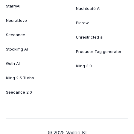
StarryAI
Nachtcafé AI
Neural.love
Picrew
Seedance
Unrestricted ai
Stockimg AI
Producer Tag generator
Goth AI
Kling 3.0
Kling 2.5 Turbo
Seedance 2.0
© 2025 Vadoo KI