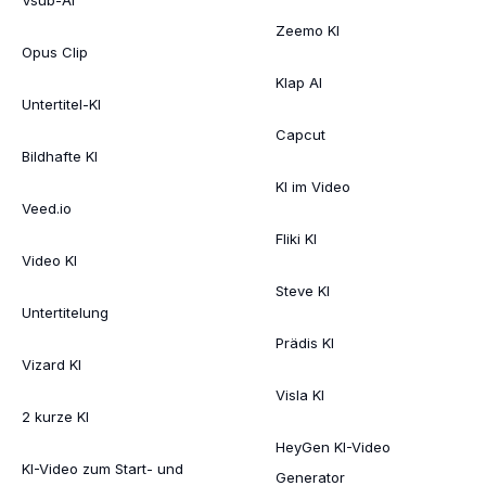
Zeemo KI
Opus Clip
Klap AI
Untertitel-KI
Capcut
Bildhafte KI
KI im Video
Veed.io
Fliki KI
Video KI
Steve KI
Untertitelung
Prädis KI
Vizard KI
Visla KI
2 kurze KI
HeyGen KI-Video
KI-Video zum Start- und
Generator