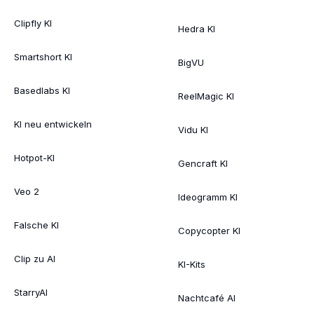
Clipfly KI
Hedra KI
Smartshort KI
BigVU
Basedlabs KI
ReelMagic KI
KI neu entwickeln
Vidu KI
Hotpot-KI
Gencraft KI
Veo 2
Ideogramm KI
Falsche KI
Copycopter KI
Clip zu AI
KI-Kits
StarryAI
Nachtcafé AI