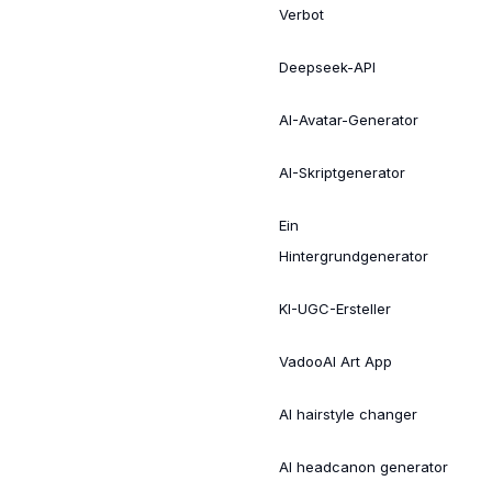
Verbot
Deepseek-API
AI-Avatar-Generator
AI-Skriptgenerator
Ein
Hintergrundgenerator
KI-UGC-Ersteller
VadooAI Art App
AI hairstyle changer
AI headcanon generator