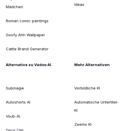
Ideas
Mädchen
Roman comic paintings
Goofy Ahh Wallpaper
Cattle Brand Generator
Alternative zu Vadoo AI
Mehr Alternativen
Submagie
Vorbildliche KI
Autoshorts AI
Automatische Untertitel-
KI
Vsub-Ai
Zeemo KI
Opus Clip