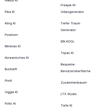
Hailuo KI
Freepik KI-
Pika KI
Videogenerator
Kling KI
Tiefer Traum
Generator
Powtoon
EIN KOOL
Minimax KI
Topas KI
Koreanisches KI
Bequeme
Buntstift
Benutzeroberfläche
PixAI
Zusammenbauen
Viggle KI
LTX Studio
Pollo AI
Tiefe KI