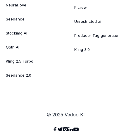
Neural.love
Picrew
Seedance
Unrestricted ai
Stockimg AI
Producer Tag generator
Goth AI
Kling 3.0
Kling 2.5 Turbo
Seedance 2.0
© 2025 Vadoo KI




