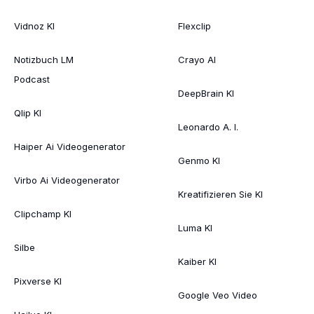
Vidnoz KI
Flexclip
Notizbuch LM
Crayo AI
Podcast
DeepBrain KI
Qlip KI
Leonardo A. I.
Haiper Ai Videogenerator
Genmo KI
Virbo Ai Videogenerator
Kreatifizieren Sie KI
Clipchamp KI
Luma KI
Silbe
Kaiber KI
Pixverse KI
Google Veo Video