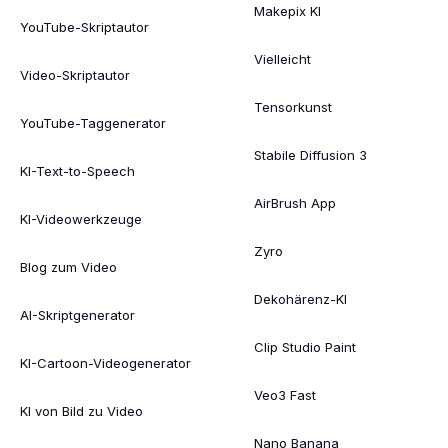
Makepix KI
YouTube-Skriptautor
Vielleicht
Video-Skriptautor
Tensorkunst
YouTube-Taggenerator
Stabile Diffusion 3
KI-Text-to-Speech
AirBrush App
KI-Videowerkzeuge
Zyro
Blog zum Video
Dekohärenz-KI
AI-Skriptgenerator
Clip Studio Paint
KI-Cartoon-Videogenerator
Veo3 Fast
KI von Bild zu Video
Nano Banana