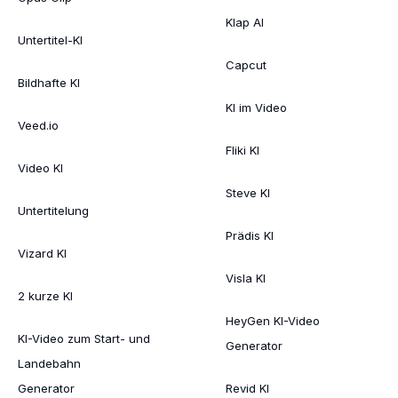
Klap AI
Untertitel-KI
Capcut
Bildhafte KI
KI im Video
Veed.io
Fliki KI
Video KI
Steve KI
Untertitelung
Prädis KI
Vizard KI
Visla KI
2 kurze KI
HeyGen KI-Video
KI-Video zum Start- und
Generator
Landebahn
Generator
Revid KI