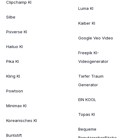
Clipchamp KI
Luma KI
Silbe
Kaiber KI
Pixverse KI
Google Veo Video
Hailuo KI
Freepik KI-
Pika KI
Videogenerator
Kling KI
Tiefer Traum
Generator
Powtoon
EIN KOOL
Minimax KI
Topas KI
Koreanisches KI
Bequeme
Buntstift
Benutzeroberfläche