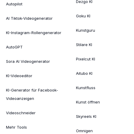
Dezgo KI
Autopilot
Goku KI
AI Tiktok-Videogenerator
Kunstguru
KI-Instagram-Rollengenerator
Stilare KI
AutoGPT
Pixelcut KI
Sora AI Videogenerator
Aitubo KI
KI-Videoeditor
Kunstfluss
KI-Generator für Facebook-
Videoanzeigen
Kunst öffnen
Videoschneider
Skyreels KI
Mehr Tools
Omnigen