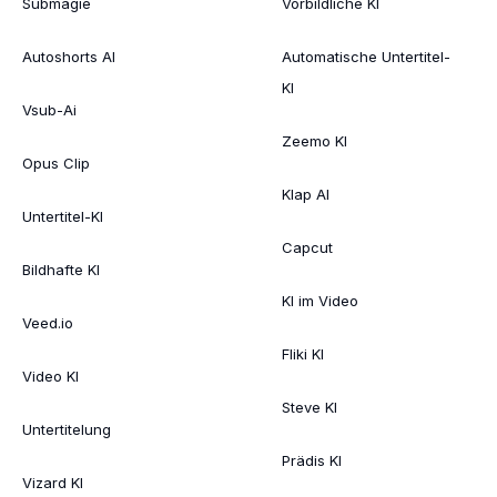
Submagie
Vorbildliche KI
Autoshorts AI
Automatische Untertitel-
KI
Vsub-Ai
Zeemo KI
Opus Clip
Klap AI
Untertitel-KI
Capcut
Bildhafte KI
KI im Video
Veed.io
Fliki KI
Video KI
Steve KI
Untertitelung
Prädis KI
Vizard KI