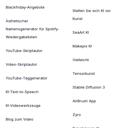
Blackfriday-Angebote
Stellen Sie sich KI vor
Kunst
Ästhetischer
Namensgenerator für Spotify-
SeaArt KI
Wiedergabelisten
Makepix KI
YouTube-Skriptautor
Vielleicht
Video-Skriptautor
Tensorkunst
YouTube-Taggenerator
Stabile Diffusion 3
KI-Text-to-Speech
AirBrush App
KI-Videowerkzeuge
Zyro
Blog zum Video