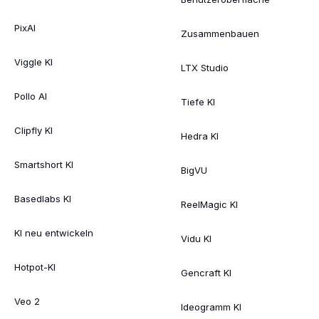
PixAI
Zusammenbauen
Viggle KI
LTX Studio
Pollo AI
Tiefe KI
Clipfly KI
Hedra KI
Smartshort KI
BigVU
Basedlabs KI
ReelMagic KI
KI neu entwickeln
Vidu KI
Hotpot-KI
Gencraft KI
Veo 2
Ideogramm KI