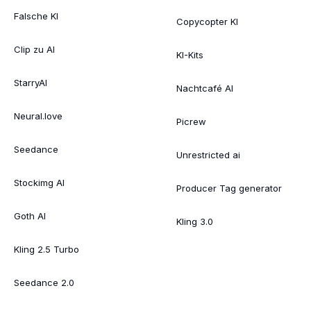
Falsche KI
Copycopter KI
Clip zu AI
KI-Kits
StarryAI
Nachtcafé AI
Neural.love
Picrew
Seedance
Unrestricted ai
Stockimg AI
Producer Tag generator
Goth AI
Kling 3.0
Kling 2.5 Turbo
Seedance 2.0