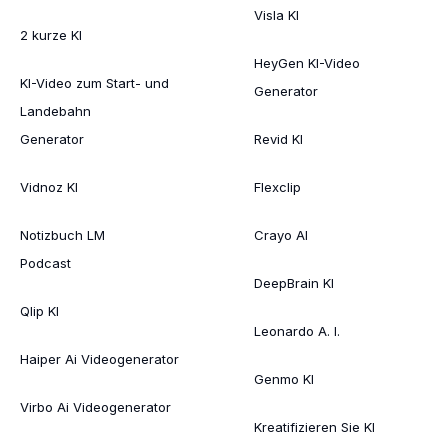
Visla KI
2 kurze KI
HeyGen KI-Video
KI-Video zum Start- und
Generator
Landebahn
Generator
Revid KI
Vidnoz KI
Flexclip
Notizbuch LM
Crayo AI
Podcast
DeepBrain KI
Qlip KI
Leonardo A. I.
Haiper Ai Videogenerator
Genmo KI
Virbo Ai Videogenerator
Kreatifizieren Sie KI