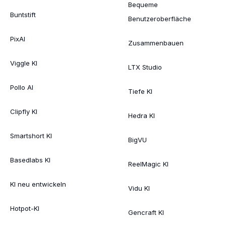
Bequeme
Buntstift
Benutzeroberfläche
PixAI
Zusammenbauen
Viggle KI
LTX Studio
Pollo AI
Tiefe KI
Clipfly KI
Hedra KI
Smartshort KI
BigVU
Basedlabs KI
ReelMagic KI
KI neu entwickeln
Vidu KI
Hotpot-KI
Gencraft KI