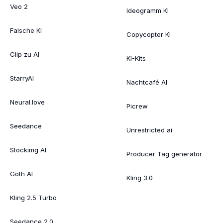
Veo 2
Ideogramm KI
Falsche KI
Copycopter KI
Clip zu AI
KI-Kits
StarryAI
Nachtcafé AI
Neural.love
Picrew
Seedance
Unrestricted ai
Stockimg AI
Producer Tag generator
Goth AI
Kling 3.0
Kling 2.5 Turbo
Seedance 2.0