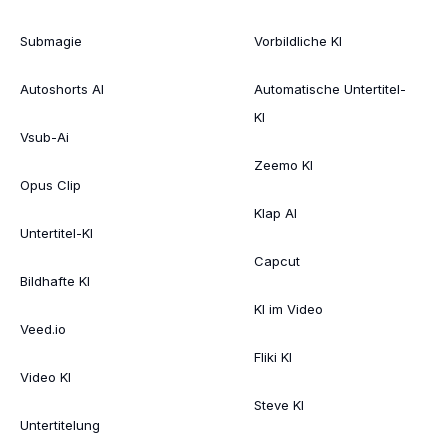
Submagie
Vorbildliche KI
Autoshorts AI
Automatische Untertitel-
KI
Vsub-Ai
Zeemo KI
Opus Clip
Klap AI
Untertitel-KI
Capcut
Bildhafte KI
KI im Video
Veed.io
Fliki KI
Video KI
Steve KI
Untertitelung