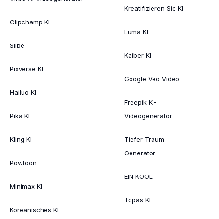
Kreatifizieren Sie KI
Clipchamp KI
Luma KI
Silbe
Kaiber KI
Pixverse KI
Google Veo Video
Hailuo KI
Freepik KI-
Pika KI
Videogenerator
Kling KI
Tiefer Traum
Generator
Powtoon
EIN KOOL
Minimax KI
Topas KI
Koreanisches KI