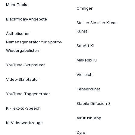
Mehr Tools
Omnigen
Blackfriday-Angebote
Stellen Sie sich KI vor
Kunst
Ästhetischer
Namensgenerator für Spotify-
SeaArt KI
Wiedergabelisten
Makepix KI
YouTube-Skriptautor
Vielleicht
Video-Skriptautor
Tensorkunst
YouTube-Taggenerator
Stabile Diffusion 3
KI-Text-to-Speech
AirBrush App
KI-Videowerkzeuge
Zyro