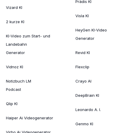
Prädis KI
Vizard KI
Visla KI
2 kurze KI
HeyGen KI-Video
KI-Video zum Start- und
Generator
Landebahn
Generator
Revid KI
Vidnoz KI
Flexclip
Notizbuch LM
Crayo AI
Podcast
DeepBrain KI
Qlip KI
Leonardo A. I.
Haiper Ai Videogenerator
Genmo KI
Virbo Ai Videogenerator