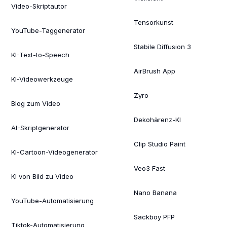
Video-Skriptautor
Tensorkunst
YouTube-Taggenerator
Stabile Diffusion 3
KI-Text-to-Speech
AirBrush App
KI-Videowerkzeuge
Zyro
Blog zum Video
Dekohärenz-KI
AI-Skriptgenerator
Clip Studio Paint
KI-Cartoon-Videogenerator
Veo3 Fast
KI von Bild zu Video
Nano Banana
YouTube-Automatisierung
Sackboy PFP
Tiktok-Automatisierung