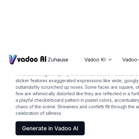
Stickers
funny faces
Zuhause
Vadoo KI
Vadoo-

A vibrant collage of quirky and comical cartoon faces that 
sticker features exaggerated expressions like wide, googly 
outlandishly scrunched up noses. Some faces are square, o
few are whimsically distorted like they are reflected in a f
a playful checkerboard pattern in pastel colors, accentuatin
chaos of the scene. Streamers and confetti flit through the a
celebration of silliness.
Generate in Vadoo AI