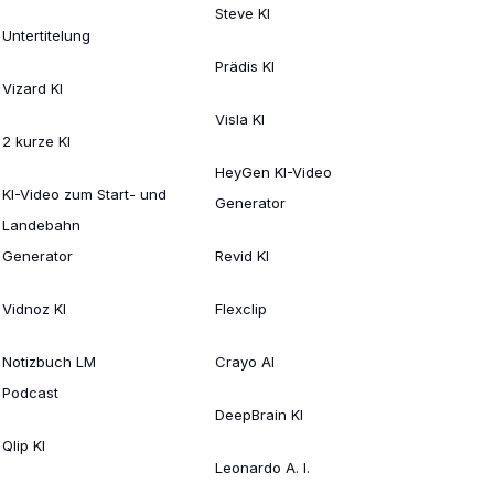
Steve KI
Untertitelung
Prädis KI
Vizard KI
Visla KI
2 kurze KI
HeyGen KI-Video
KI-Video zum Start- und
Generator
Landebahn
Generator
Revid KI
Vidnoz KI
Flexclip
Notizbuch LM
Crayo AI
Podcast
DeepBrain KI
Qlip KI
Leonardo A. I.