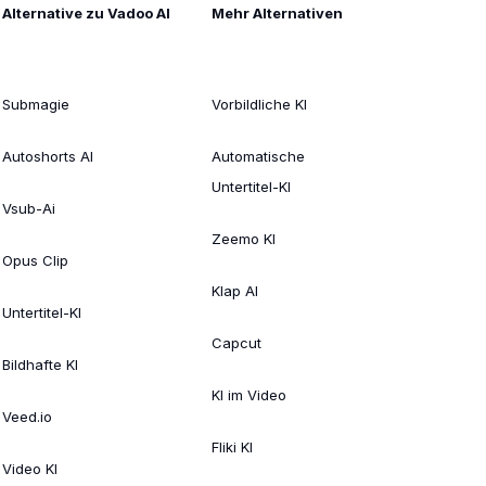
Alternative zu Vadoo AI
Mehr Alternativen
Submagie
Vorbildliche KI
Autoshorts AI
Automatische
Untertitel-KI
Vsub-Ai
Zeemo KI
Opus Clip
Klap AI
Untertitel-KI
Capcut
Bildhafte KI
KI im Video
Veed.io
Fliki KI
Video KI