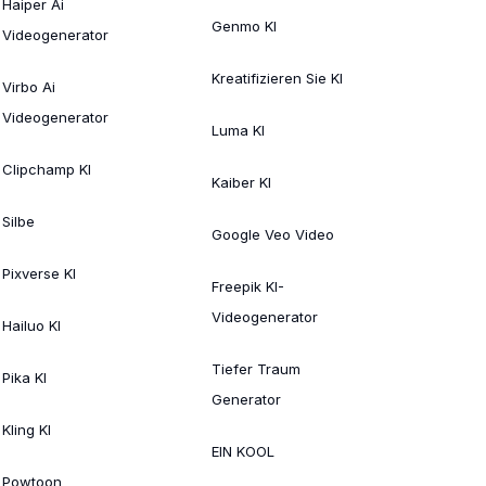
Haiper Ai
Genmo KI
Videogenerator
Kreatifizieren Sie KI
Virbo Ai
Videogenerator
Luma KI
Clipchamp KI
Kaiber KI
Silbe
Google Veo Video
Pixverse KI
Freepik KI-
Videogenerator
Hailuo KI
Tiefer Traum
Pika KI
Generator
Kling KI
EIN KOOL
Powtoon