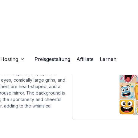
Hosting
Preisgestaltung
Affiliate
Lernen

evoke laughter and joy, each
eyes, comically large grins, and
thers are heart-shaped, and a
unhouse mirror. The background is
g the spontaneity and cheerful
ir, adding to the whimsical