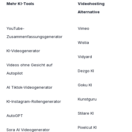
Mehr KI-Tools
Videohosting
Alternative
YouTube-
Vimeo
Zusammenfassungsgenerator
Wistia
KI-Videogenerator
Vidyard
Videos ohne Gesicht auf
Dezgo KI
Autopilot
Goku KI
AI Tiktok-Videogenerator
Kunstguru
KI-Instagram-Rollengenerator
Stilare KI
AutoGPT
Pixelcut KI
Sora AI Videogenerator