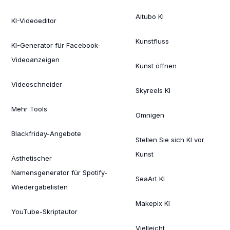
Aitubo KI
KI-Videoeditor
Kunstfluss
KI-Generator für Facebook-
Videoanzeigen
Kunst öffnen
Videoschneider
Skyreels KI
Mehr Tools
Omnigen
Blackfriday-Angebote
Stellen Sie sich KI vor
Kunst
Ästhetischer
Namensgenerator für Spotify-
SeaArt KI
Wiedergabelisten
Makepix KI
YouTube-Skriptautor
Vielleicht