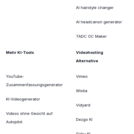
AI hairstyle changer
AI headcanon generator
TADC OC Maker
Mehr KI-Tools
Videohosting
Alternative
YouTube-
Vimeo
Zusammenfassungsgenerator
Wistia
KI-Videogenerator
Vidyard
Videos ohne Gesicht auf
Dezgo KI
Autopilot
Goku KI