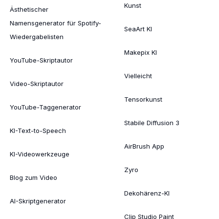
Kunst
Ästhetischer
Namensgenerator für Spotify-
SeaArt KI
Wiedergabelisten
Makepix KI
YouTube-Skriptautor
Vielleicht
Video-Skriptautor
Tensorkunst
YouTube-Taggenerator
Stabile Diffusion 3
KI-Text-to-Speech
AirBrush App
KI-Videowerkzeuge
Zyro
Blog zum Video
Dekohärenz-KI
AI-Skriptgenerator
Clip Studio Paint