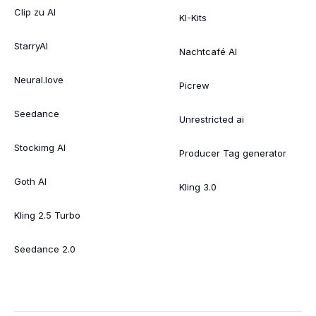
Clip zu AI
KI-Kits
StarryAI
Nachtcafé AI
Neural.love
Picrew
Seedance
Unrestricted ai
Stockimg AI
Producer Tag generator
Goth AI
Kling 3.0
Kling 2.5 Turbo
Seedance 2.0