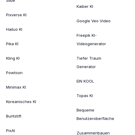
Silbe
Kaiber KI
Pixverse KI
Google Veo Video
Hailuo KI
Freepik KI-
Pika KI
Videogenerator
Kling KI
Tiefer Traum
Generator
Powtoon
EIN KOOL
Minimax KI
Topas KI
Koreanisches KI
Bequeme
Buntstift
Benutzeroberfläche
PixAI
Zusammenbauen