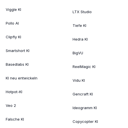
Viggle KI
LTX Studio
Pollo AI
Tiefe KI
Clipfly KI
Hedra KI
Smartshort KI
BigVU
Basedlabs KI
ReelMagic KI
KI neu entwickeln
Vidu KI
Hotpot-KI
Gencraft KI
Veo 2
Ideogramm KI
Falsche KI
Copycopter KI