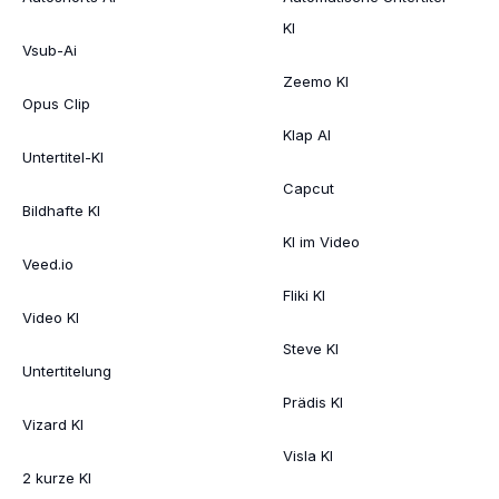
KI
Vsub-Ai
Zeemo KI
Opus Clip
Klap AI
Untertitel-KI
Capcut
Bildhafte KI
KI im Video
Veed.io
Fliki KI
Video KI
Steve KI
Untertitelung
Prädis KI
Vizard KI
Visla KI
2 kurze KI