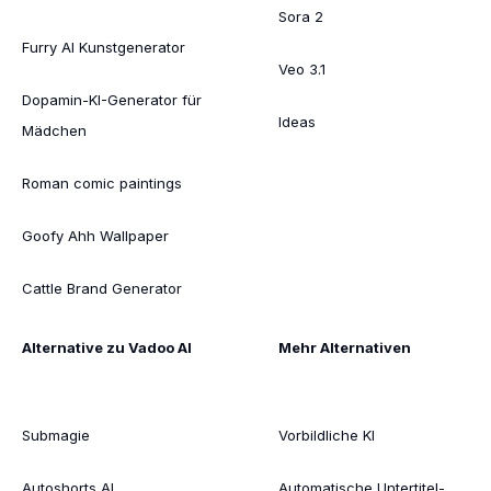
Sora 2
Furry AI Kunstgenerator
Veo 3.1
Dopamin-KI-Generator für
Ideas
Mädchen
Roman comic paintings
Goofy Ahh Wallpaper
Cattle Brand Generator
Alternative zu Vadoo AI
Mehr Alternativen
Submagie
Vorbildliche KI
Autoshorts AI
Automatische Untertitel-