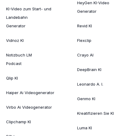
HeyGen KI-Video
KI-Video zum Start- und
Generator
Landebahn
Generator
Revid KI
Vidnoz KI
Flexclip
Notizbuch LM
Crayo AI
Podcast
DeepBrain KI
Qlip KI
Leonardo A. I.
Haiper Ai Videogenerator
Genmo KI
Virbo Ai Videogenerator
Kreatifizieren Sie KI
Clipchamp KI
Luma KI